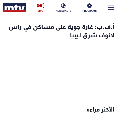
LIVE
NEWSCASTS
PROGRAMS
en
أ.ف.ب: غارة جوية على مساكن في راس
الأخبار
لانوف شرق ليبيا
سياسة
ناس
إقتصاد
فن
منوعات
رياضة
كأس العالم
البرامج
الأكثر قراءة
جدول البرامج