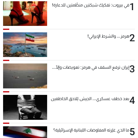
1
في بيروت: تفكيك شبكتين منظّمتين للدعارة!
شاهد البرامج
الترددات
2
عن MTV
وظائف
هرمز... والشرط الإيراني!
الإنـتـاج
تواصل معنا
لاعلاناتكم
شروط الإسـتخدام
سياسة الخصوصية
3
إيران ترفع السقف في هرمز: تعويضات وإلّا...
4
بعد خطف عسكري... الجيش يُلاحق الخاطفين
5
ما الذي غيّرته المفاوضات اللبنانية الإسرائيلية؟