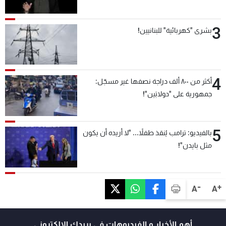
3
بشرى "كهربائية" للبنانيين!
4
أكثر من ٨٠٠ ألف دراجة نصفها غير مسجّل:
جمهورية على "دولابَين"!
5
بالفيديو: ترامب يُنقذ طفلاً... "لا أريده أن يكون
مثل بايدن"!
-
+
A
A
أهم الأخبار و الفيديوهات في بريدك الالكتروني