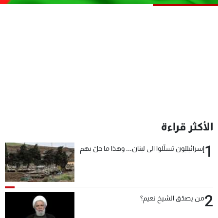
شاهد البرامج
الترددات
عن MTV
وظائف
الإنـتـاج
تواصل معنا
لاعلاناتكم
شروط الإسـتخدام
سياسة الخصوصية
الأكثر قراءة
1
إسرائيليّون تسلّلوا الى لبنان... وهذا ما حلّ بهم
2
من يصدّق الشيخ نعيم؟