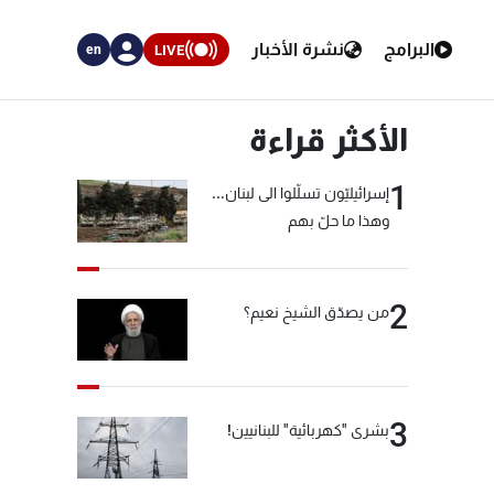
البرامج
نشرة الأخبار
LIVE
en
الأكثر قراءة
1
إسرائيليّون تسلّلوا الى لبنان...
وهذا ما حلّ بهم
2
من يصدّق الشيخ نعيم؟
3
بشرى "كهربائية" للبنانيين!