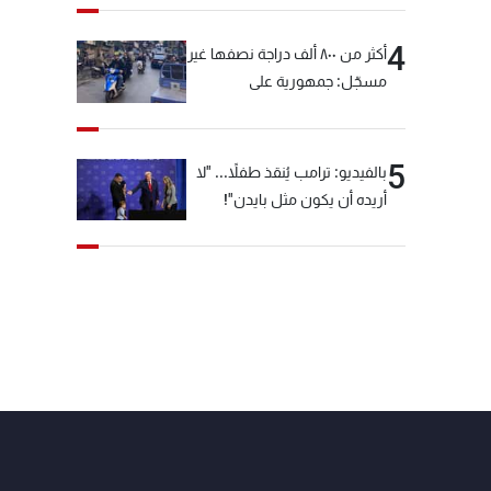
4
أكثر من ٨٠٠ ألف دراجة نصفها غير
مسجّل: جمهورية على
"دولابَين"!
5
بالفيديو: ترامب يُنقذ طفلاً... "لا
أريده أن يكون مثل بايدن"!