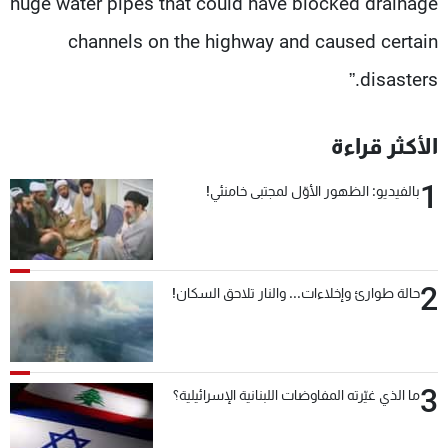
huge water pipes that could have blocked drainage
شاهد البرامج
channels on the highway and caused certain
الترددات
disasters.”
عن MTV
وظائف
الإنـتـاج
تواصل معنا
الأكثر قراءة
لاعلاناتكم
شروط الإسـتخدام
سياسة الخصوصية
1
بالفيديو: الظهور الأوّل لمجتبى خامنئي!
2
حالة طوارئ وإخلاءات... والنار تلاحق السكان!
3
ما الذي غيّرته المفاوضات اللبنانية الإسرائيلية؟