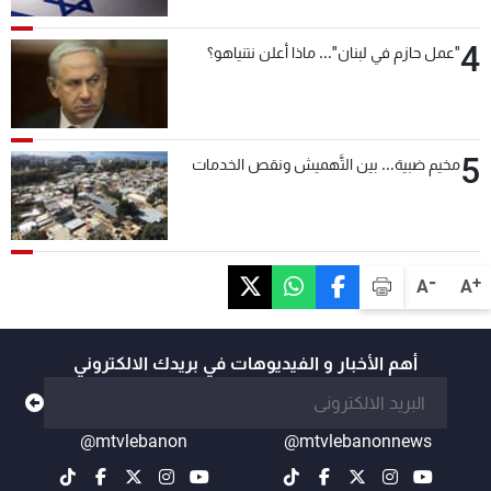
4
"عمل حازم في لبنان"... ماذا أعلن نتنياهو؟
5
مخيم ضبية... بين التَّهميش ونقص الخدمات
-
+
A
A
أهم الأخبار و الفيديوهات في بريدك الالكتروني
@mtvlebanon
@mtvlebanonnews