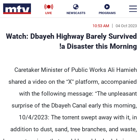
LIVE
NEWSCASTS
PROGRAMS
10:53 AM
04 Oct 2023
en
Watch: Dbayeh Highway Barely Survived
الأخبار
a Disaster this Morning!
سياسة
ناس
Watch: Dbayeh Highway Barely Survived a Disast
Caretaker Minister of Public Works Ali Hamieh
إقتصاد
فن
shared a video on the “X” platform, accompanied
منوعات
رياضة
with the following message: “The unpleasant
كأس العالم
surprise of the Dbayeh Canal early this morning,
10/4/2023: The torrent swept away with it, in
addition to dust, sand, tree branches, and waste,
البرامج
جدول البرامج