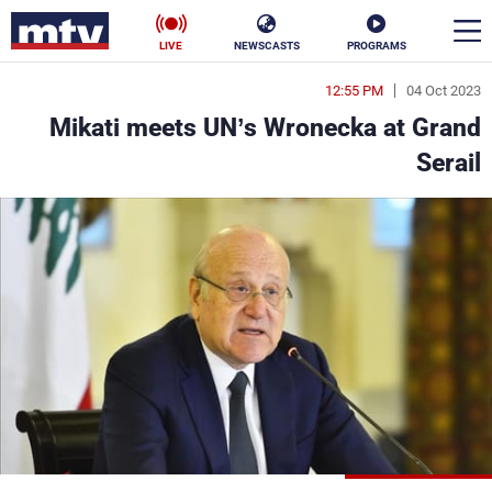
LIVE
NEWSCASTS
PROGRAMS
12:55 PM
04 Oct 2023
en
Mikati meets UN’s Wronecka at Grand
الأخبار
Serail
سياسة
ناس
إقتصاد
فن
منوعات
رياضة
كأس العالم
البرامج
جدول البرامج