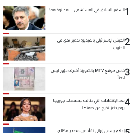
1
السفير السابق في المستشفى... بعد توقيفه!
2
الجيش الإسرائيلي بالفيديو: تدمير نفق في
الجنوب
3
خاص موقع MTV بالصّورة: أشرف دبّور ليس
لاجئاً!
4
بعد الإنتقادات التي طالت جسمها... جورجينا
رودريغيز تخرج عن صمتها
5
إعلام رسمي إيراني نقلاً عن مصدر مطّلع: