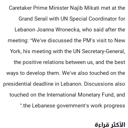
شاهد البرامج
Caretaker Prime Minister Najib Mikati met at the
الترددات
Grand Serail with UN Special Coordinator for
Lebanon Joanna Wronecka, who said after the
عن MTV
وظائف
الإنـتـاج
تواصل معنا
meeting: “We’ve discussed the PM’s visit to New
لاعلاناتكم
شروط الإسـتخدام
York, his meeting with the UN Secretary-General,
سياسة الخصوصية
the positive relations between us, and the best
ways to develop them. We’ve also touched on the
presidential deadline in Lebanon. Discussions also
touched on the International Monetary Fund, and
the Lebanese government’s work progress.”
الأكثر قراءة