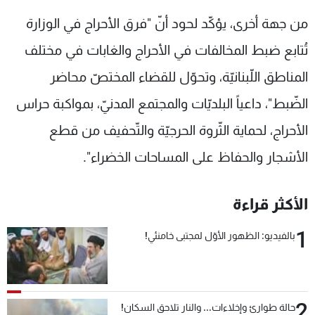
من جهة أخرى، يؤكّد لحود أنّ "فرق الأحراج في الوزارة
تُتابع ضبط المخالفات في الأحراج والغابات في مختلف
المناطق اللّبنانيّة، وتحوّل للقضاء المختصّ محاضر
الضّبط"، داعياً البلديّات والمجتمع المدنيّ، بمواكبة حراس
الأحراج، لحماية الثّروة الحرجيّة والتّحفيف من قطع
الأشجار والحفاظ على المساحات الخضراء".
الأكثر قراءة
1
بالفيديو: الظهور الأوّل لمجتبى خامنئي!
2
حالة طوارئ وإخلاءات... والنار تلاحق السكان!