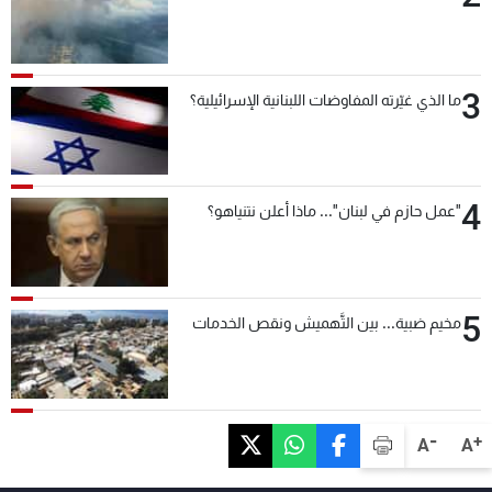
3
ما الذي غيّرته المفاوضات اللبنانية الإسرائيلية؟
4
"عمل حازم في لبنان"... ماذا أعلن نتنياهو؟
5
مخيم ضبية... بين التَّهميش ونقص الخدمات
-
+
A
A