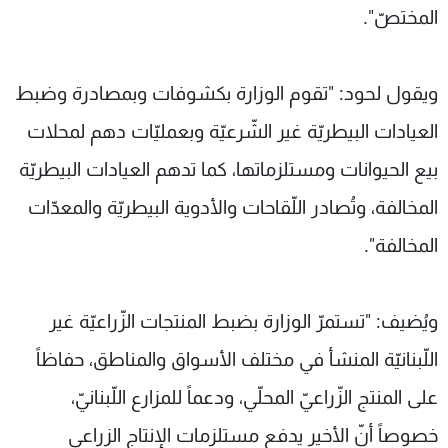
المختصّ".
ويقول لحود: "تقوم الوزارة بكشوفات وبمصادرة وضبط
العيادات البيطريّة غير الشّرعيّة وبعمليّات دهم لمحلات
بيع الحيوانات ومستلزماتها، كما تدهم العيادات البيطريّة
المخالفة، وتُصادر اللّقاحات والأدوية البيطريّة والمعدّات
المخالفة".
ويُضيف: "تستمرّ الوزارة بضبط المنتجات الزّراعيّة غير
اللّبنانيّة المنشأ في مختلف الأسواق والمناطق، حفاظاً
على المنتج الزّراعيّ المحلّي، ودعماً للمزارع اللّبنانيّ،
خصوصاً أنّ الأخير يدفع مستلزمات الإنتاج الزراعي