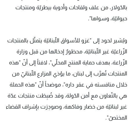
بالدّولار، من علف ولقاحات وأدوية بيطريّة ومنتجات
حيوانيّة، وسواها".
ويُشير لحود إلى "غزو للأسواق اللّبنانيّة يتمثّل بالمنتجات
الزّراعيّة غير اللّبنانيّة، محظورٌ إدخالها من قبل وزارة
الزّراعة، بهدف حماية المنتج المحلّي"، لافتاً إلى أنّ "هذه
المنتجات تُهرَّب إلى لبنان، ما يؤذي المزارع اللّبنانيّ من
خلال منافسته في عقر داره"، موضحاً أنّ "هذه الحملة
هي بالتّعاون مع أمن الدّولة، وقد ضُبِطَت منتجات عدّة
غير لبنانيّة من خضار وفاكهة، وصودِرَت بإشراف القضاء
المختصّ".