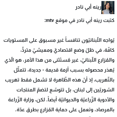
شاهد البرامج
رينه أبي نادر
الترددات
كتبت رينه أبي نادر في موقع mtv:
عن MTV
وظائف
الإنـتـاج
تواصل معنا
يُواجه اللّبنانيّون تنافساً غير مسبوق على المستويات
لاعلاناتكم
شروط الإسـتخدام
سياسة الخصوصية
كافّة، في ظلّ وضع اقتصاديّ ومعيشيّ متردٍّ،
والمُزارع اللّبنانيّ، غير مُستَثنى من هذا الأمر، هو الّذي
يُهدَر محصوله بسبب أزمة قديمة - جديدة، تتمثّل
بالتّهريب، إذ أنّ هذه الظّاهرة لا تشمل فقط تهريب
السّوريّين إلى لبنان، بل تتوسّع لتضمّ المنتجات
والأدوية الزّراعيّة والحيوانيّة أيضاً. لكن، وزارة الزّراعة
بالمرصاد، وتعمل على حماية المُزارع بطرق عدّة.