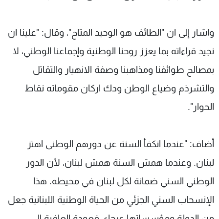
واشار إلى ان "الطائف هو الوحيد المتاح"، وقال: "علينا ان
نجيد قراءاته بما يعزز روحنا الوطنية وإجماعنا الوطني، لا
بمصالح طوائفنا ومذاهبنا وصفة الانهيار والتقاتل
والتشرذم وضياع الوطن ودك اركان مقوماته نقاط
الحوار".
أضاف: "عندما انكفأ السنة عن دورهم الوطنى اهتز
لبنان. وعندما همش السنة همش لبنان، لأن الدور
الوطني السني ضمانة لكل لبنان في محيطه. هذا
الإنسحاب السني الجزئي من الحياة الوطنية اللبنانية جعل
من الدولة ومؤسساتها عرجاء، فعودة العافية الى