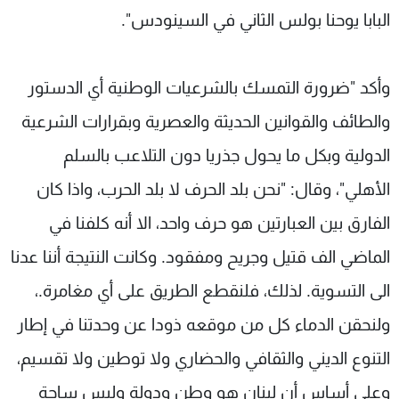
البابا يوحنا بولس الثاني في السينودس".
وأكد "ضرورة التمسك بالشرعيات الوطنية أي الدستور
والطائف والقوانين الحديثة والعصرية وبقرارات الشرعية
الدولية وبكل ما يحول جذريا دون التلاعب بالسلم
الأهلي"، وقال: "نحن بلد الحرف لا بلد الحرب، واذا كان
الفارق بين العبارتين هو حرف واحد، الا أنه كلفنا في
الماضي الف قتيل وجريح ومفقود. وكانت النتيجة أننا عدنا
الى التسوية. لذلك، فلنقطع الطريق على أي مغامرة.،
ولنحقن الدماء كل من موقعه ذودا عن وحدتنا في إطار
التنوع الديني والثقافي والحضاري ولا توطين ولا تقسيم،
وعلى أساس أن لبنان هو وطن ودولة وليس ساحة