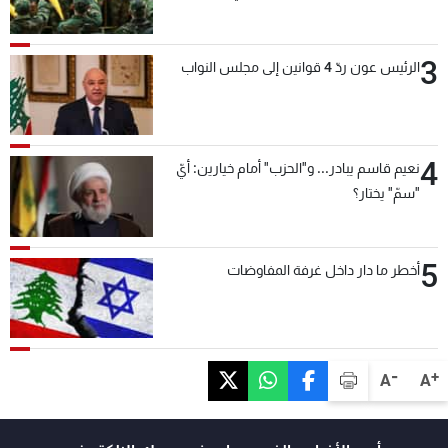
بعد قليل
3
الرئيس عون ردّ 4 قوانين إلى مجلس النواب
4
نعيم قاسم يبادر... و"الحزب" أمام خيارين: أيّ
"سمّ" يختار؟
5
أخطر ما دار داخل غرفة المفاوضات
-
+
A
A