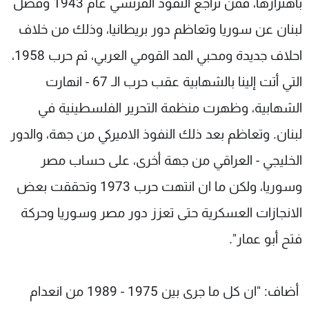
باهتزازها، فمن تراجع النفوذ الفرنسي عام 1943 وفصل
لبنان عن سوريا وتعاظم دور بريطانيا، وذلك من خلاف
احلاف جديدة ومحبي المد القومي العربي، ثم حرب 1958،
التي أتت إلينا بالشهابية عقب حرب الـ 67 - انهارت
الشهابية، وظهرت منظمة التحرير الفلسطينية في
لبنان. وتعاظم بعد ذلك النفوذ الاميركي من جهة، والدور
الخليجي - العراقي من جهة أخرى، على حساب مصر
وسوريا، ولكن ما ان انتهت حرب 1973 وتحققت بعض
الانجازات العسكرية حتى تعزز دور مصر وسوريا وحركة
فتح أبو عمار".
أضاف: "ان كل ما جرى بين 1975 - 1989 من انعدام