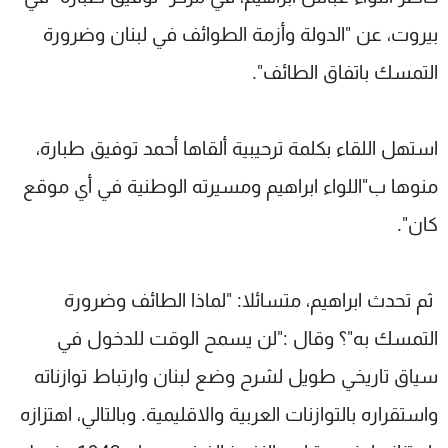
شاهد البرامج
بيروت، عن "الدولة وأزمة الطوائف في لبنان وضرورة
الترددات
التمسك باتفاق الطائف".
عن MTV
وظائف
الإنـتـاج
تواصل معنا
استهل اللقاء بكلمة ترحيبية ألقاها أحمد توفيق طبارة،
لاعلاناتكم
شروط الإسـتخدام
سياسة الخصوصية
منوها ب"اللواء ابراهيم ومسيرته الوطنية في أي موقع
كان".
ثم تحدث ابراهيم، متسائلا: "لماذا الطائف وضرورة
التمسك به"؟ وقال :"لن يسمح الوقت للدخول في
سياق تاريخي طويل لشرح وضع لبنان وارتباط توازناته
واستقراره بالتوازنات العربية والاقليمية. وبالتالي، اهتزازه