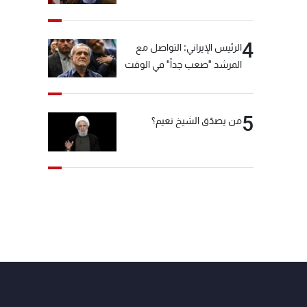
"انشالله خير"
4
الرئيس الإيراني: التواصل مع
المرشد "صعب جداً" في الوقت
الحالي
5
من يصدّق الشيخ نعيم؟