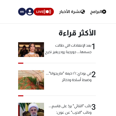
البرامج
نشرة الأخبار
LIVE
en
الأكثر قراءة
1
بعد الإنتقادات التي طالت
جسمها... جورجينا رودريغيز تخرج
عن صمتها
2
في بوداي: ١٦ خيمة "ماريجوانا"...
وضبط أسلحة وذخائر
3
نائب "الثنائي" يردّ على قاسم...
ونائب "الحزب" عن عون: