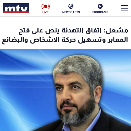
LIVE
NEWSCASTS
PROGRAMS
en
مشعل: اتفاق التهدئة ينص على فتح
الأخبار
المعابر وتسهيل حركة الاشخاص والبضائع
سياسة
ناس
إقتصاد
فن
منوعات
رياضة
كأس العالم
البرامج
جدول البرامج