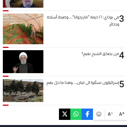
3
في بوداي: ١٦ خيمة "ماريجوانا"... وضبط أسلحة
وذخائر
4
من يصدّق الشيخ نعيم؟
5
إسرائيليّون تسلّلوا الى لبنان... وهذا ما حلّ بهم
-
+
A
A