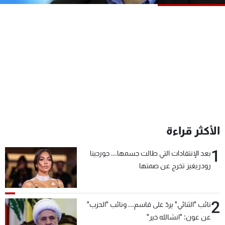
شاهد البرامج
الترددات
عن MTV
وظائف
الإنـتـاج
تواصل معنا
لاعلاناتكم
شروط الإسـتخدام
سياسة الخصوصية
الأكثر قراءة
1
بعد الإنتقادات التي طالت جسمها... جورجينا
رودريغيز تخرج عن صمتها
2
نائب "الثنائي" يردّ على قاسم... ونائب "الحزب"
عن عون: "انشالله خير"