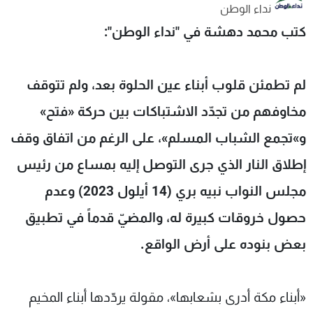
نداء الوطن
شاهد البرامج
كتب محمد دهشة في "نداء الوطن":
الترددات
عن MTV
وظائف
لم تطمئن قلوب أبناء عين الحلوة بعد، ولم تتوقف
الإنـتـاج
تواصل معنا
لاعلاناتكم
شروط الإسـتخدام
مخاوفهم من تجدّد الاشتباكات بين حركة «فتح»
سياسة الخصوصية
و»تجمع الشباب المسلم»، على الرغم من اتفاق وقف
إطلاق النار الذي جرى التوصل إليه بمساع من رئيس
مجلس النواب نبيه بري (14 أيلول 2023) وعدم
حصول خروقات كبيرة له، والمضيّ قدماً في تطبيق
بعض بنوده على أرض الواقع.
«أبناء مكة أدرى بشعابها»، مقولة يردّدها أبناء المخيم