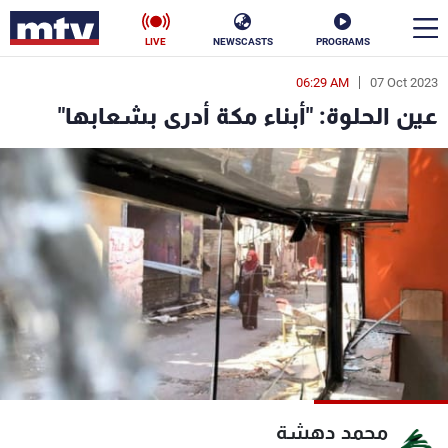
LIVE
NEWSCASTS
PROGRAMS
06:29 AM
07 Oct 2023
en
عين الحلوة: "أبناء مكة أدرى بشعابها"
الأخبار
سياسة
ناس
إقتصاد
فن
منوعات
رياضة
كأس العالم
البرامج
محمد دهشة
جدول البرامج