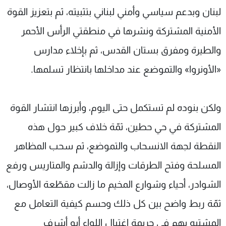
لبنان وبدعم سياسي وأمني لبناني بتثبيته، ثم بتعزيز القوة
الأمنية المشتركة ونشرها في منطقتي الرأس الأحمر
والطيرة ومفرق بستان القدس، ثم بإخلاء مدارس
«الأونروا» والتموضع عند مداخلها بانتظار تسلمها.
ولكن بنوده لم تستكمل حتى اليوم، وأبرزها انتشار القوة
المشتركة في حي حطين، ثمّة خلاف كبير حول هذه
النقطة لجهة الانسحاب والتموضع، ثم سحب المظاهر
المسلحة وفتح الطرقات وإزالة والدشم والمتاريس ورفع
الشوادر، أحياء وشوارع المخيم ما زالت مقطّعة الأوصال،
ثمّة ربط واضح بين كل ذلك وحسم كيفية التعامل مع
المشتبه بهم في جريمة اغتيال اللواء أبو أشرف