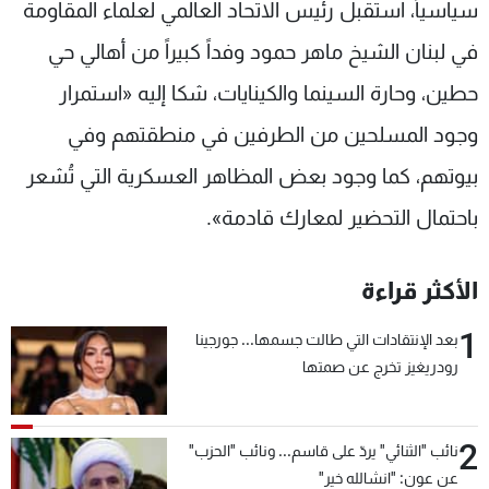
سياسياً، استقبل رئيس الاتحاد العالمي لعلماء المقاومة
في لبنان الشيخ ماهر حمود وفداً كبيراً من أهالي حي
حطين، وحارة السينما والكينايات، شكا إليه «استمرار
وجود المسلحين من الطرفين في منطقتهم وفي
بيوتهم، كما وجود بعض المظاهر العسكرية التي تُشعر
باحتمال التحضير لمعارك قادمة».
الأكثر قراءة
1
بعد الإنتقادات التي طالت جسمها... جورجينا
رودريغيز تخرج عن صمتها
2
نائب "الثنائي" يردّ على قاسم... ونائب "الحزب"
عن عون: "انشالله خير"