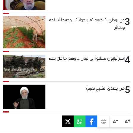
3
في بوداي: ١٦ خيمة "ماريجوانا"... وضبط أسلحة
وذخائر
4
إسرائيليّون تسلّلوا الى لبنان... وهذا ما حلّ بهم
5
من يصدّق الشيخ نعيم؟
-
+
A
A