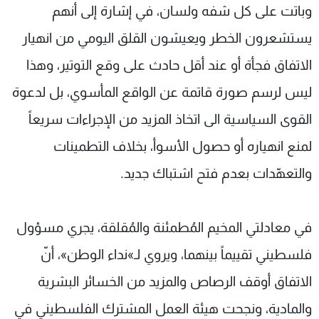
وباتت على كل شفه ولسان، في إشارة إلى أنهم
يستشعرون الخطر ويعيشون القلق اليومي من انهيار
الاتفاق فجأة أو عند أقل حادث على وقع التوتير، وهذا
ليس لرسم صورة قاتمة عن الواقع المأسوي، بل لدعوة
القوى السياسية الى اتخاذ المزيد من الإجراءات سريعاً
لمنع انهياره أو حصول الأسوأ، بخلاف التطمينات
والتعهّدات بعدم فتح اشتباك جديد.
في معادلتي المخيم المُطمئنة والمُقلقة، يجري مسؤول
فلسطيني تقييماً بينهما، ويروي لـ»نداء الوطن»، أنّ
الاتفاق أوقف الرصاص والمزيد من الخسائر البشرية
والمادية، ونجحت هيئة العمل المشترك الفلسطيني في