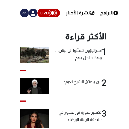
البرامج
نشرة الأخبار
LIVE
en
الأكثر قراءة
1
إسرائيليّون تسلّلوا الى لبنان...
وهذا ما حلّ بهم
2
من يصدّق الشيخ نعيم؟
3
تكسير سيارة نور غندور في
منطقة الرملة البيضاء