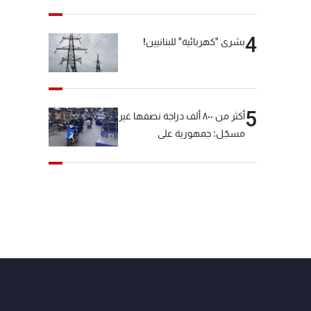
4
بشرى "كهربائية" للبنانيين!
5
أكثر من ٨٠٠ ألف دراجة نصفها غير
مسجّل: جمهورية على
"دولابَين"!