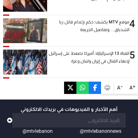
4
موقع MTV يكشف: حكم بإعدام قاتل ريا
الشدياق… وتفاصيل الجريمة
5
القناة 13 الإسرائيليّة: أميركا تضغط على إسرائيل
لإنهاء القتال في إيران ولبنان وغزة
-
+
A
A
أهم الأخبار و الفيديوهات في بريدك الالكتروني
@mtvlebanon
@mtvlebanonnews