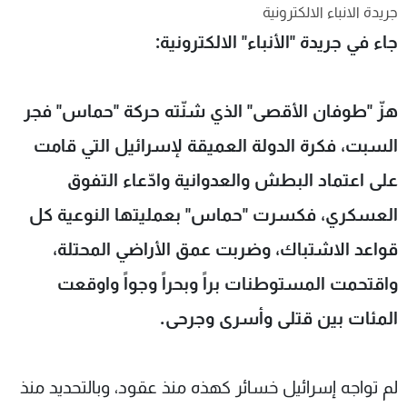
جريدة الانباء الالكترونية
شاهد البرامج
جاء في جريدة "الأنباء" الالكترونية:
الترددات
عن MTV
وظائف
هزّ "طوفان الأقصى" الذي شنّته حركة "حماس" فجر
الإنـتـاج
تواصل معنا
لاعلاناتكم
شروط الإسـتخدام
السبت، فكرة الدولة العميقة لإسرائيل التي قامت
سياسة الخصوصية
على اعتماد البطش والعدوانية وادّعاء التفوق
العسكري، فكسرت "حماس" بعمليتها النوعية كل
قواعد الاشتباك، وضربت عمق الأراضي المحتلة،
واقتحمت المستوطنات براً وبحراً وجواً واوقعت
المئات بين قتلى وأسرى وجرحى.
لم تواجه إسرائيل خسائر كهذه منذ عقود، وبالتحديد منذ