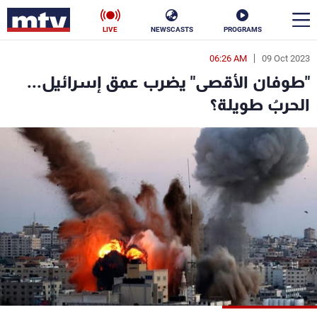
LIVE
NEWSCASTS
PROGRAMS
06:26 AM
09 Oct 2023
en
"طوفان الأقصى" يضرب عمق إسرائيل...
الأخبار
الحربُ طويلة؟
سياسة
ناس
إقتصاد
فن
منوعات
رياضة
كأس العالم
البرامج
جدول البرامج