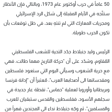
50 عاماً في حرب أوكتوبر عام 1973، وبالتالي فإن الأنظار
ستتّجه في الأيام المقبلة إلى شكل الرد الإسرائيلي
ومجريات المعارك التي لم تنتهِ بعد، في ظل توقعات بأن
تكون الحرب طويلة.
الرئيس وليد جنبلاط جدّد التحية للشعب الفلسطيني
المُقاوم، وشدّد على أن "حركة التاريخ مهما طالت، فهي
مع حرية الشعوب وسيأتي اليوم التي ستعود فلسطين
ومقدساتها الى أصحابها العرب"، مُعتبراً أن "إدانة فرنسا
وبريطانيا وأوروبا لعملية "حماس"، نقطة عار جديدة في
سجلهم الأسود، ففلسطين والقدس ستبقيان للعرب
والمسلمين"، ثم وجّه جنبلاط نداء الى المجندين قهراً من