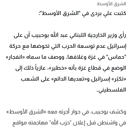
الشرق الأوسط
شاهد البرامج
كتبت علي بردى في "الشرق الأوسط":
الترددات
عن MTV
وظائف
رأى وزير الخارجية اللبناني عبد الله بوحبيب أن على
الإنـتـاج
تواصل معنا
لاعلاناتكم
شروط الإسـتخدام
إسرائيل عدم توسعة الحرب التي تخوضها مع حركة
سياسة الخصوصية
"حماس" في غزة وغلافها. ووصف ما سماه «انفجار»
الوضع في قطاع غزة بأنه «خطير»، عازياً ذلك إلى
«تكبّر» إسرائيل و«تعديها الدائم» على الشعب
الفلسطيني.
وكشف بوحبيب، في حوار أجرته معه «الشرق الأوسط»
في واشنطن قبل إعلان "حزب الله" مهاجمته مواقع