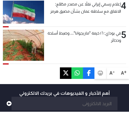
4
إعلام رسمي إيراني نقلاً عن مصدر مطّلع:
الاتفاق مع سلطنة عمان بشأن مضيق هرمز
سيتأجل ما دامت أميركا تهدد إيران
5
في بوداي: ١٦ خيمة "ماريجوانا"... وضبط أسلحة
وذخائر
-
+
A
A
أهم الأخبار و الفيديوهات في بريدك الالكتروني
@mtvlebanon
@mtvlebanonnews