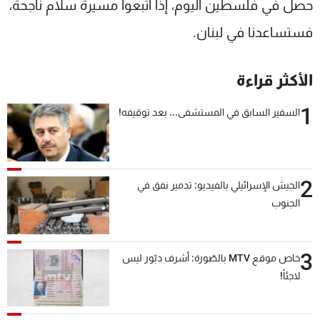
حصل في فلسطين اليوم، إذا اتبعوا مسيرة سلام ناجحة،
فستساعدنا في لبنان.
الأكثر قراءة
1
السفير السابق في المستشفى... بعد توقيفه!
2
الجيش الإسرائيلي بالفيديو: تدمير نفق في
الجنوب
3
خاص موقع MTV بالصّورة: أشرف دبّور ليس
لاجئاً!