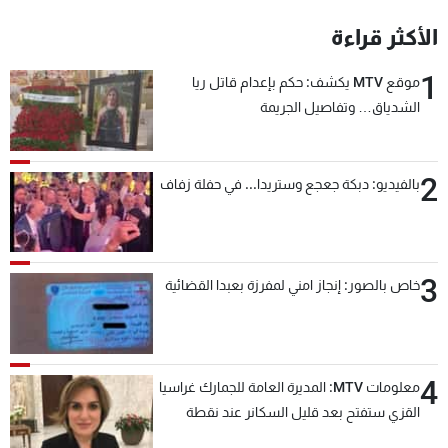
شاهد البرامج
الأكثر قراءة
الترددات
1
موقع MTV يكشف: حكم بإعدام قاتل ريا
الشدياق… وتفاصيل الجريمة
عن MTV
وظائف
الإنـتـاج
تواصل معنا
لاعلاناتكم
شروط الإسـتخدام
سياسة الخصوصية
2
بالفيديو: دبكة جعجع وستريدا... في حفلة زفاف
3
خاص بالصور: إنجاز امني لمفرزة بعبدا القضائية
4
معلومات MTV: المديرة العامة للجمارك غراسيا
القزي ستفتح بعد قليل السكانر عند نقطة
المصنع لتسهيل عملية التصدير البري إلى