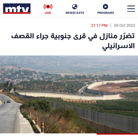
LIVE
NEWSCASTS
PROGRAMS
21:17 PM
09 Oct 2023
en
تضرّر منازل في قرى جنوبية جراء القصف
الأخبار
الاسرائيلي
سياسة
ناس
إقتصاد
فن
منوعات
رياضة
كأس العالم
البرامج
جدول البرامج