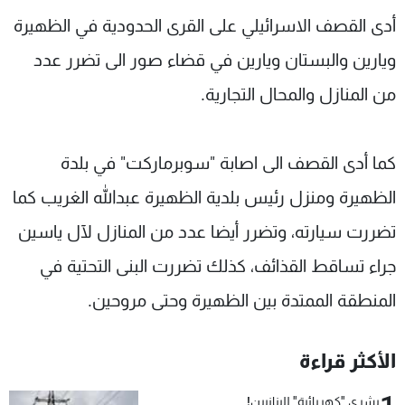
شاهد البرامج
أدى القصف الاسرائيلي على القرى الحدودية في الظهيرة
الترددات
ويارين والبستان ويارين في قضاء صور الى تضرر عدد
من المنازل والمحال التجارية.
عن MTV
وظائف
الإنـتـاج
تواصل معنا
لاعلاناتكم
شروط الإسـتخدام
كما أدى القصف الى اصابة "سوبرماركت" في بلدة
سياسة الخصوصية
الظهيرة ومنزل رئيس بلدية الظهيرة عبدالله الغريب كما
تضررت سيارته، وتضرر أيضا عدد من المنازل لآل ياسين
جراء تساقط القذائف، كذلك تضررت البنى التحتية في
المنطقة الممتدة بين الظهيرة وحتى مروحين.
الأكثر قراءة
بشرى "كهربائية" للبنانيين!