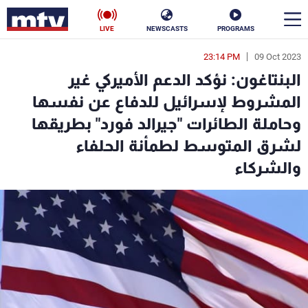
LIVE
NEWSCASTS
PROGRAMS
23:14 PM
09 Oct 2023
en
البنتاغون: نؤكد الدعم الأميركي غير
الأخبار
المشروط لإسرائيل للدفاع عن نفسها
وحاملة الطائرات "جيرالد فورد" بطريقها
سياسة
ناس
لشرق المتوسط لطمأنة الحلفاء
إقتصاد
فن
والشركاء
منوعات
رياضة
كأس العالم
البرامج
جدول البرامج