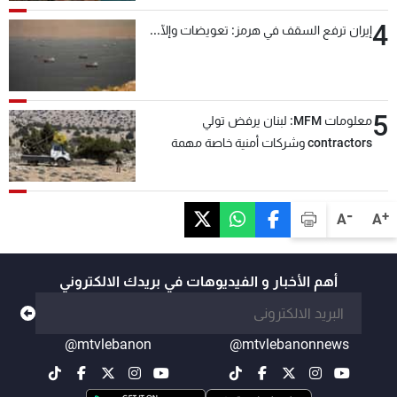
4
إيران ترفع السقف في هرمز: تعويضات وإلّا...
5
معلومات MFM: لبنان يرفض تولي
contractors وشركات أمنية خاصة مهمة
التحقق من نزع سلاح "حزب الله"
-
+
A
A
أهم الأخبار و الفيديوهات في بريدك الالكتروني
@mtvlebanon
@mtvlebanonnews