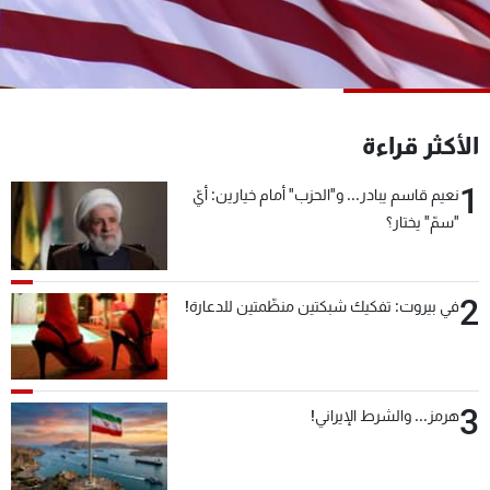
شاهد البرامج
الترددات
عن MTV
وظائف
الأكثر قراءة
الإنـتـاج
تواصل معنا
لاعلاناتكم
شروط الإسـتخدام
1
سياسة الخصوصية
نعيم قاسم يبادر... و"الحزب" أمام خيارين: أيّ
"سمّ" يختار؟
2
في بيروت: تفكيك شبكتين منظّمتين للدعارة!
3
هرمز... والشرط الإيراني!