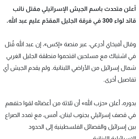
شاهد البرامج
أعلن متحدث باسم الجيش الإسرائيلي مقتل نائب
الترددات
قائد لواء 300 في فرقة الجليل المقدّم عليم عبد الله.
عن MTV
وظائف
الإنـتـاج
تواصل معنا
وقال أفيخاي أدرعي، عبر منصة «إكس»، إن عبد الله قُتل
لاعلاناتكم
شروط الإسـتخدام
في اشتباك مع مسلحين اقتحموا منطقة الجليل الغربي
سياسة الخصوصية
شمال إسرائيل من الأراضي اللبنانية. ولم يقدم الجيش أي
تفاصيل أخرى.
بدوره، أعلن «حزب الله» أن ثلاثة من أعضائه لقوا حتفهم
في قصف إسرائيلي بجنوب لبنان، أمس، مع تمدد الصراع
بين إسرائيل والفصائل الفلسطينية إلى الحدود
الإسرائيلية اللبنانية.