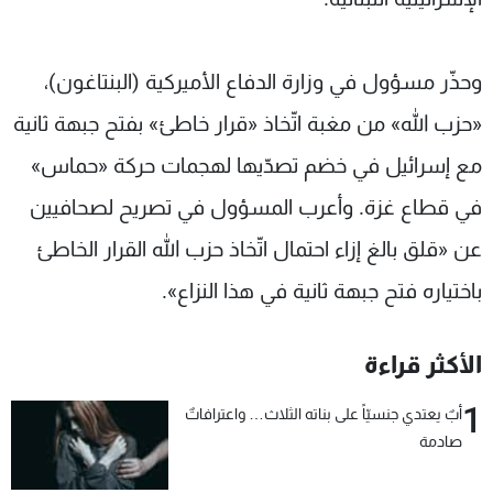
وحذّر مسؤول في وزارة الدفاع الأميركية (البنتاغون)،
«حزب الله» من مغبة اتّخاذ «قرار خاطئ» بفتح جبهة ثانية
مع إسرائيل في خضم تصدّيها لهجمات حركة «حماس»
في قطاع غزة. وأعرب المسؤول في تصريح لصحافيين
عن «قلق بالغ إزاء احتمال اتّخاذ حزب الله القرار الخاطئ
باختياره فتح جبهة ثانية في هذا النزاع».
الأكثر قراءة
1
أبٌ يعتدي جنسيّاً على بناته الثلاث… واعترافاتٌ
صادمة