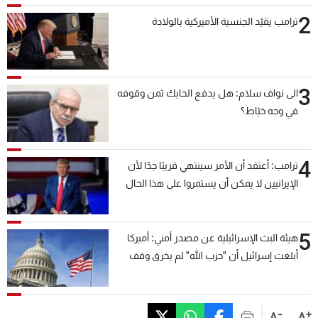
2
ترامب يقيّد الجنسية الأميركية بالولادة
3
الى نواف سلام: هل يدفع الحايك ثمن وقوفه
في وجه خيّاط؟
4
ترامب: أعتقد أن الأمر سينتهي قريبًا جدًا لأن
الإيرانيين لا يمكن أن يستمروا على هذا الحال
5
هيئة البث الإسرائيلية عن مصدر أمني: أميركا
أبلغت إسرائيل أن "حزب الله" لم يخرق وقف
إطلاق النار أمس في مجدل زون وطلبت منها
عدم التصعيد خشية أن يؤثر ذلك على مفاوضات
روما
-
+
A
A