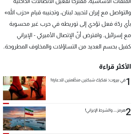
الملفات الأساسيّة، مقترحاً تفعيل الاتصالات الداخلية
والتواصل مع إيران لتحييد لبنان، وتجنيبه قيام «حزب الله»
بأي ردّة فعل تؤدي إلى توريطه في حرب غير محسوبة
مع إسرائيل. وافترض أنّ الإتصال الأميركي - الإيراني
كفيل بحسم العديد من التساؤلات والمخاوف المطروحة.
الأكثر قراءة
1
في بيروت: تفكيك شبكتين منظّمتين للدعارة!
2
هرمز... والشرط الإيراني!