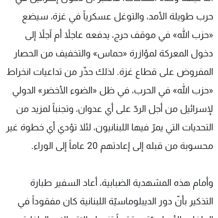
حرب طويلة الأمد، والتوغل عسكرياً في غزة، سيضع
«حزب الله» في موقف حرج، يدفعه عاجلاً أم آجلاً إلى
دخول المعركة لمؤازرة «حماس» والتخفيف من الحصار
المفروض على قطاع غزة. لذلك حذّر من تداعيات انخراط
«حزب الله» في الحرب، في ظل «الضوء الأخضر» الدولي
لإسرائيل من أجل الردّ على أي عدوان، وتجنباً لمزيد من
التحديات التي يمرّ فيها اللبنانيون، لئلا تؤدي أي خطوة غير
محسوبة من قبله إلى إعادتهم 20 عاماً إلى الوراء.
وأمام هذه المشهدية الضبابية، أعاد السفير طبارة
التذكير بأنّ دور الديبلوماسيّة اللبنانية كان مفقوداً في