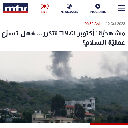
LIVE
NEWSCASTS
PROGRAMS
06:32 AM
10 Oct 2023
en
مشهديّة "أكتوبر 1973" تتكرر... فهل تسرّع
الأخبار
عمليّة السلام؟
سياسة
ناس
إقتصاد
فن
منوعات
رياضة
كأس العالم
البرامج
جدول البرامج