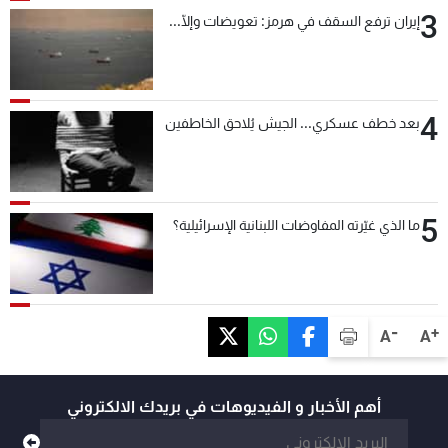
3
إيران ترفع السقف في هرمز: تعويضات وإلّا...
4
بعد خطف عسكري... الجيش يُلاحق الخاطفين
5
ما الذي غيّرته المفاوضات اللبنانية الإسرائيلية؟
-
+
A
A
أهم الأخبار و الفيديوهات في بريدك الالكتروني