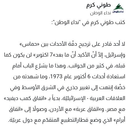
طوني كرم
شاهد البرامج
نداء الوطن
الترددات
كتب طوني كرم في "نداء الوطن":
عن MTV
وظائف
الإنـتـاج
تواصل معنا
لا أحد قادر على ترجيح دفّة الأحداث بين «حماس»
لاعلاناتكم
شروط الإسـتخدام
سياسة الخصوصية
وإسرائيل، إلّا أنّ الأكيد أنّ ما بعد»7 اكتوبر» لن يكون كما
قبله، في كثير من الجوانب. وهذا ما يشرّع الباب أمام
استعادة أحداث 6 أكتوبر عام 1973، وما شهدته من
خضّة إنتهت إلى تغيير جذري في الشرق الأوسط وفي
العلاقات العربية - الإسرائيليّة، بدءاً بـ «اتفاق كمب ديفيد»
مع مصر، و»اتفاق عربة» مع الأردن، وصولاً إلى «اتفاق
أبرام» الذي وضع قطارالتطبيع المتقدّم مع دول عربيّة.