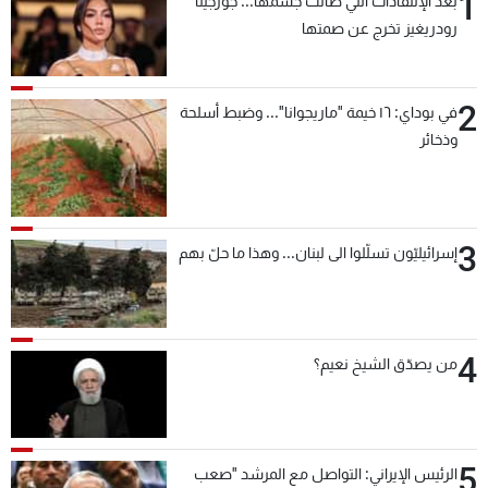
1
بعد الإنتقادات التي طالت جسمها... جورجينا
رودريغيز تخرج عن صمتها
2
في بوداي: ١٦ خيمة "ماريجوانا"... وضبط أسلحة
وذخائر
3
إسرائيليّون تسلّلوا الى لبنان... وهذا ما حلّ بهم
4
من يصدّق الشيخ نعيم؟
5
الرئيس الإيراني: التواصل مع المرشد "صعب