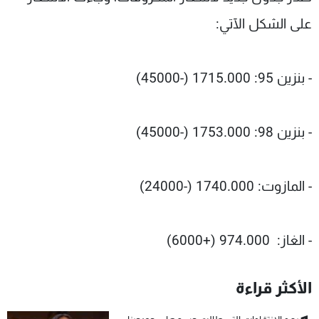
شاهد البرامج
على الشكل الآتي:
الترددات
- بنزين 95: 1715.000 (-45000)
عن MTV
وظائف
الإنـتـاج
تواصل معنا
لاعلاناتكم
شروط الإسـتخدام
سياسة الخصوصية
- بنزين 98: 1753.000 (-45000)
- المازوت: 1740.000 (-24000)
- الغاز: 974.000 (+6000)
الأكثر قراءة