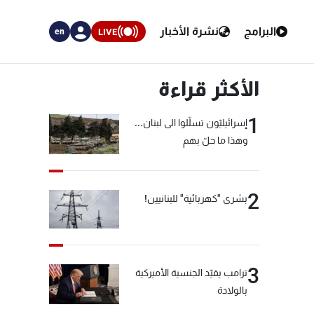
البرامج
نشرة الأخبار
LIVE
en
الأكثر قراءة
1
إسرائيليّون تسلّلوا الى لبنان...
وهذا ما حلّ بهم
2
بشرى "كهربائية" للبنانيين!
3
ترامب يقيّد الجنسية الأميركية
بالولادة