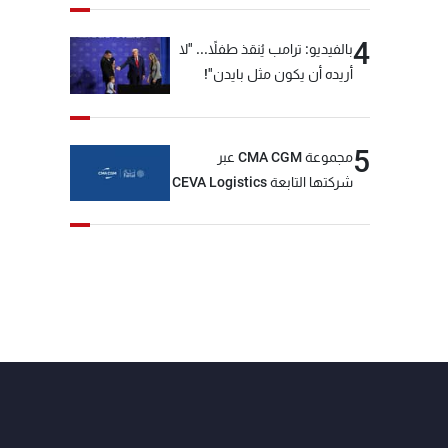
4
بالفيديو: ترامب يُنقذ طفلاً... "لا
أريده أن يكون مثل بايدن"!
5
مجموعة CMA CGM عبر
شركتها التابعة CEVA Logistics
تُنجز الاستحواذ على مجموعة
فتّال