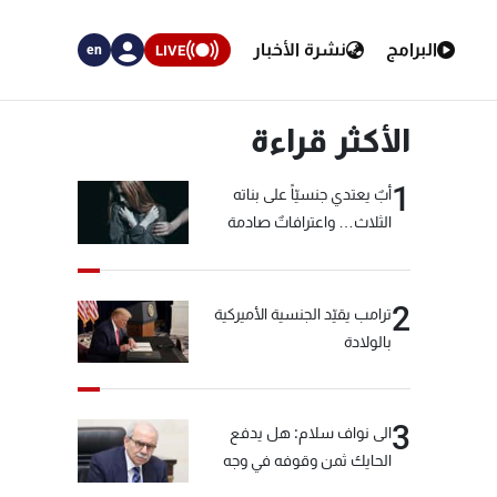
البرامج
نشرة الأخبار
LIVE
en
الأكثر قراءة
1
أبٌ يعتدي جنسيّاً على بناته
الثلاث… واعترافاتٌ صادمة
2
ترامب يقيّد الجنسية الأميركية
بالولادة
3
الى نواف سلام: هل يدفع
الحايك ثمن وقوفه في وجه
خيّاط؟