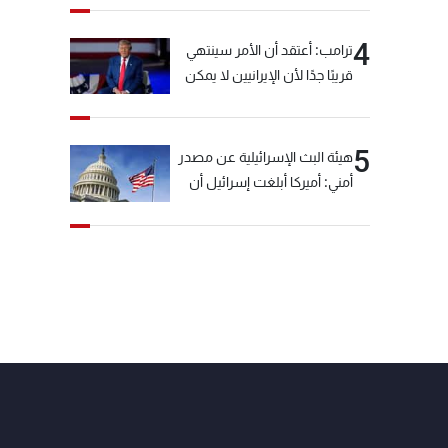
4
ترامب: أعتقد أن الأمر سينتهي
قريبًا جدًا لأن الإيرانيين لا يمكن
أن يستمروا على هذا الحال
5
هيئة البث الإسرائيلية عن مصدر
أمني: أميركا أبلغت إسرائيل أن
"حزب الله" لم يخرق وقف إطلاق
النار أمس في مجدل زون
وطلبت منها عدم التصعيد
خشية أن يؤثر ذلك على
مفاوضات روما