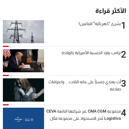
شاهد البرامج
الأكثر قراءة
الترددات
1
بشرى "كهربائية" للبنانيين!
عن MTV
وظائف
الإنـتـاج
تواصل معنا
لاعلاناتكم
شروط الإسـتخدام
سياسة الخصوصية
2
ترامب يقيّد الجنسية الأميركية بالولادة
3
أبٌ يعتدي جنسيّاً على بناته الثلاث… واعترافاتٌ
صادمة
4
مجموعة CMA CGM عبر شركتها التابعة CEVA
Logistics تُنجز الاستحواذ على مجموعة فتّال