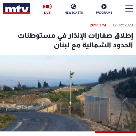
LIVE
NEWSCASTS
PROGRAMS
20:55 PM
12 Oct 2023
en
إطلاق صفارات الإنذار في مستوطنات
الأخبار
الحدود الشمالية مع لبنان
سياسة
ناس
إقتصاد
فن
منوعات
رياضة
كأس العالم
البرامج
جدول البرامج