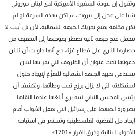
وتقول إن عودة السفيرة الأميركية لدى لبنان دوروثي
شيا على عجل إلى بيروت، لم تكن بهذه السرعة لو لم
تكن مكلفة بمنع تحريك الجبهة الشمالية، لأن تل أبيب لا
تتحمل فتح جبهة ثانية تضطر بموجبها إلى التخفيف من
حصارها الناري على قطاع غزة، مع أنها حاولت أن تلبنن
دعوتها تحت عنوان أن الظروف التي يمر بها لبنان
تستدعي تحييد الجبهة الشمالية للتفرُّغ لإيجاد حلول
لمشكلاته التي لا يزال يرزح تحت وطأتها، وتكشف أن
رئيس المجلس النيابي نبيه بري أبلغها عندما التقاها
بضرورة الضغط على إسرائيل التي تقفل الأبواب أمام
إيجاد حل للقضية الفلسطينية وتستمر في استباحة
الأجواء اللبنانية وخرق القرار «1701».