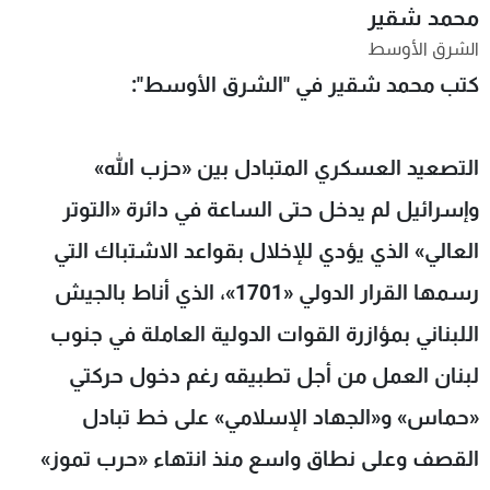
محمد شقير
شاهد البرامج
الشرق الأوسط
الترددات
كتب محمد شقير في "الشرق الأوسط":
عن MTV
وظائف
الإنـتـاج
تواصل معنا
التصعيد العسكري المتبادل بين «حزب الله»
لاعلاناتكم
شروط الإسـتخدام
سياسة الخصوصية
وإسرائيل لم يدخل حتى الساعة في دائرة «التوتر
العالي» الذي يؤدي للإخلال بقواعد الاشتباك التي
رسمها القرار الدولي «1701»، الذي أناط بالجيش
اللبناني بمؤازرة القوات الدولية العاملة في جنوب
لبنان العمل من أجل تطبيقه رغم دخول حركتي
«حماس» و«الجهاد الإسلامي» على خط تبادل
القصف وعلى نطاق واسع منذ انتهاء «حرب تموز»