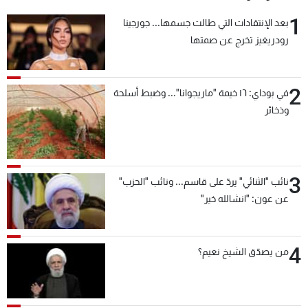
1
بعد الإنتقادات التي طالت جسمها... جورجينا
رودريغيز تخرج عن صمتها
2
في بوداي: ١٦ خيمة "ماريجوانا"... وضبط أسلحة
وذخائر
3
نائب "الثنائي" يردّ على قاسم... ونائب "الحزب"
عن عون: "انشالله خير"
4
من يصدّق الشيخ نعيم؟