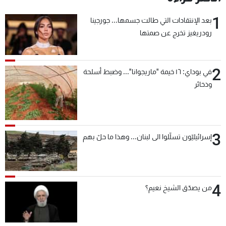
1
بعد الإنتقادات التي طالت جسمها... جورجينا
رودريغيز تخرج عن صمتها
2
في بوداي: ١٦ خيمة "ماريجوانا"... وضبط أسلحة
وذخائر
3
إسرائيليّون تسلّلوا الى لبنان... وهذا ما حلّ بهم
4
من يصدّق الشيخ نعيم؟