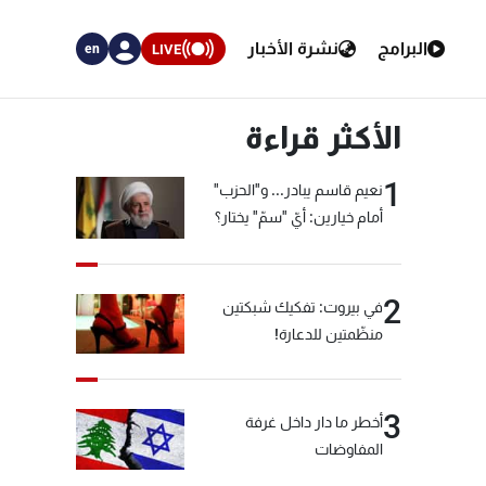
البرامج
نشرة الأخبار
LIVE
en
الأكثر قراءة
1
نعيم قاسم يبادر... و"الحزب"
أمام خيارين: أيّ "سمّ" يختار؟
2
في بيروت: تفكيك شبكتين
منظّمتين للدعارة!
3
أخطر ما دار داخل غرفة
المفاوضات