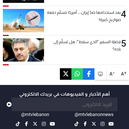
4
بعد استخدامها ضدّ إيران... أميركا تتسلّم دفعة
صواريخ كبيرة!
5
قضيّة السفير "الذي سقط": هل يُسلَّم إلى
بلده؟
-
+
A
A
أهم الأخبار و الفيديوهات في بريدك الالكتروني
@mtvlebanon
@mtvlebanonnews