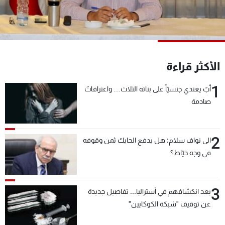
شاهد البرامج
الترددات
عن MTV
وظائف
الأكثر قراءة
الإنـتـاج
تواصل معنا
لاعلاناتكم
شروط الإسـتخدام
1
أبٌ يعتدي جنسيّاً على بناته الثلاث… واعترافاتٌ
سياسة الخصوصية
صادمة
2
الى نواف سلام: هل يدفع الحايك ثمن وقوفه
في وجه خيّاط؟
3
بعد انكشافهم في أستراليا... تفاصيل جديدة
عن توقيف "شبكة الكوكايين"