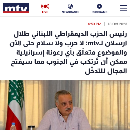
LIVE
NEWSCASTS
PROGRAMS
16:53 PM
13 Oct 2023
en
رئيس الحزب الديمقراطي اللبناني طلال
الأخبار
ارسلان لـmtv: لا حرب ولا سلام حتى الآن
والموضوع متعلّق بأي رعونة إسرائيلية
سياسة
ناس
ممكن أن تُرتكب في الجنوب مما سيفتح
إقتصاد
فن
المجال للتدخّل
منوعات
رياضة
كأس العالم
البرامج
جدول البرامج