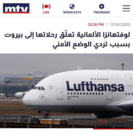
LIVE
NEWSCASTS
PROGRAMS
23:26 PM
13 Oct 2023
en
لوفتهانزا الألمانية تعلّق رحلاتها إلى بيروت
الأخبار
بسبب تردي الوضع الأمني
سياسة
ناس
إقتصاد
فن
منوعات
رياضة
كأس العالم
البرامج
جدول البرامج