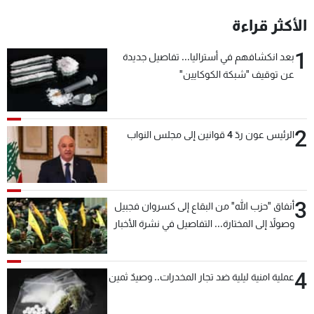
شاهد البرامج
الأكثر قراءة
الترددات
1
بعد انكشافهم في أستراليا... تفاصيل جديدة
عن توقيف "شبكة الكوكايين"
عن MTV
وظائف
الإنـتـاج
تواصل معنا
لاعلاناتكم
شروط الإسـتخدام
سياسة الخصوصية
2
الرئيس عون ردّ 4 قوانين إلى مجلس النواب
3
أنفاق "حزب الله" من البقاع إلى كسروان فجبيل
وصولاً إلى المختارة... التفاصيل في نشرة الأخبار
بعد قليل
4
عملية امنية ليلية ضد تجار المخدرات.. وصيدٌ ثمين