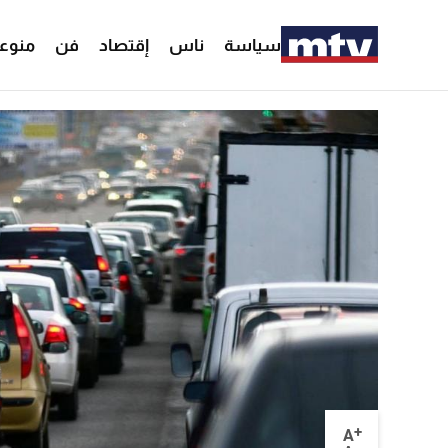
سياسة
ناس
إقتصاد
فن
منوع
+
A