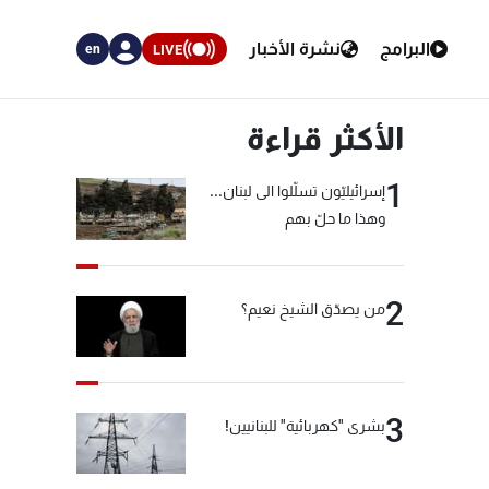
البرامج
نشرة الأخبار
LIVE
en
الأكثر قراءة
1
إسرائيليّون تسلّلوا الى لبنان...
وهذا ما حلّ بهم
2
من يصدّق الشيخ نعيم؟
3
بشرى "كهربائية" للبنانيين!