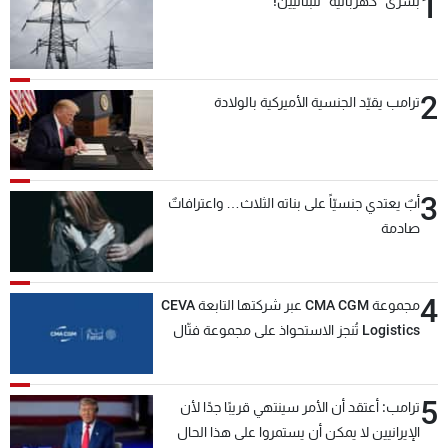
1
بشرى "كهربائية" للبنانيين!
2
ترامب يقيّد الجنسية الأميركية بالولادة
3
أبٌ يعتدي جنسيّاً على بناته الثلاث… واعترافاتٌ
صادمة
4
مجموعة CMA CGM عبر شركتها التابعة CEVA
Logistics تُنجز الاستحواذ على مجموعة فتّال
5
ترامب: أعتقد أن الأمر سينتهي قريبًا جدًا لأن
الإيرانيين لا يمكن أن يستمروا على هذا الحال