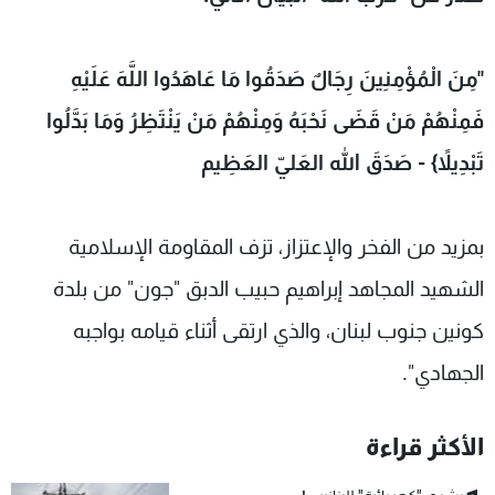
شاهد البرامج
الترددات
"مِنَ الْمُؤْمِنِينَ رِجَالٌ صَدَقُوا مَا عَاهَدُوا اللَّهَ عَلَيْهِ
فَمِنْهُمْ مَنْ قَضَى نَحْبَهُ وَمِنْهُمْ مَنْ يَنْتَظِرُ وَمَا بَدَّلُوا
عن MTV
وظائف
الإنـتـاج
تواصل معنا
تَبْدِيلاً} - صَدَقَ الله العَليّ العَظِيم
لاعلاناتكم
شروط الإسـتخدام
سياسة الخصوصية
بمزيد من الفخر والإعتزاز، تزف المقاومة الإسلامية
الشهيد المجاهد إبراهيم حبيب الدبق "جون" من بلدة
كونين جنوب لبنان، والذي ارتقى أثناء قيامه بواجبه
الجهادي".
الأكثر قراءة