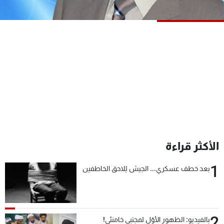
شاهد البرامج
الترددات
عن MTV
وظائف
الإنـتـاج
تواصل معنا
لاعلاناتكم
شروط الإسـتخدام
سياسة الخصوصية
الأكثر قراءة
1
بعد خطف عسكري... الجيش يُلاحق الخاطفين
2
بالفيديو: الظهور الأوّل لمجتبى خامنئي!