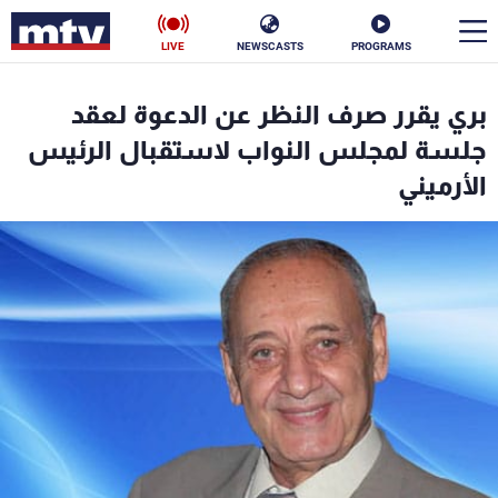
LIVE
NEWSCASTS
PROGRAMS
en
بري يقرر صرف النظر عن الدعوة لعقد
الأخبار
جلسة لمجلس النواب لاستقبال الرئيس
الأرميني
سياسة
ناس
إقتصاد
فن
منوعات
رياضة
كأس العالم
البرامج
جدول البرامج