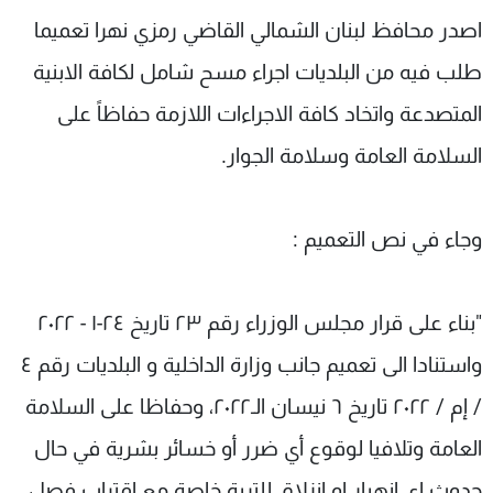
شاهد البرامج
اصدر محافظ لبنان الشمالي القاضي رمزي نهرا تعميما
الترددات
طلب فيه من البلديات اجراء مسح شامل لكافة الابنية
المتصدعة واتخاد كافة الاجراءات اللازمة حفاظاً على
عن MTV
وظائف
الإنـتـاج
تواصل معنا
السلامة العامة وسلامة الجوار.
لاعلاناتكم
شروط الإسـتخدام
سياسة الخصوصية
وجاء في نص التعميم :
"بناء على قرار مجلس الوزراء رقم ۲۳ تاريخ ۲٤-۱ - ۲۰۲۲
واستنادا الى تعميم جانب وزارة الداخلية و البلديات رقم ٤
/ إم / ۲۰۲۲ تاريخ ٦ نيسان الـ۲۰۲۲، وحفاظا على السلامة
العامة وتلافيا لوقوع أي ضرر أو خسائر بشرية في حال
حدوث اي انهيار او انزلاق للتربة خاصة مع اقتراب فصل