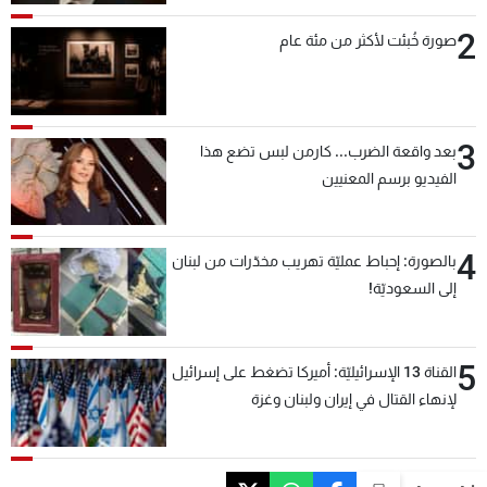
2
صورة خُبئت لأكثر من مئة عام
3
بعد واقعة الضرب... كارمن لبس تضع هذا
الفيديو برسم المعنيين
4
بالصورة: إحباط عمليّة تهريب مخدّرات من لبنان
إلى السعوديّة!
5
القناة 13 الإسرائيليّة: أميركا تضغط على إسرائيل
لإنهاء القتال في إيران ولبنان وغزة