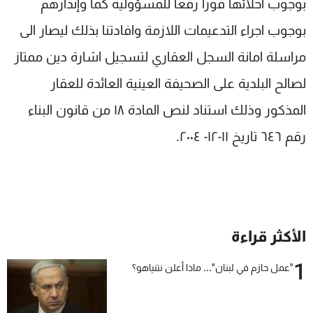
بوجوب اخلائها فوراً رفعاً للمسؤولية كما وإنذارهم
بوجوب اجراء التدعيمات اللازمة وافادتنا بذلك ليصار الى
مراسلة امانة السجل العقاري لتسجيل اشارة دين ممتاز
لصالح البلدية على الصحيفة العينية العائدة للعقار
المذكور وذلك استناد لنص المادة ١٨ من قانون البناء
رقم ٦٤٦ تاريخ ١١-١٢- ٢٠٠٤.
الأكثر قراءة
1
"عمل حازم في لبنان"... ماذا أعلن نتنياهو؟