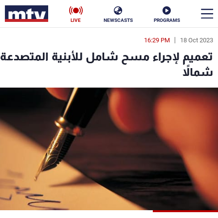
LIVE
NEWSCASTS
PROGRAMS
16:29 PM
18 Oct 2023
en
تعميم لإجراء مسح شامل للأبنية المتصدعة
الأخبار
شمالاً
سياسة
ناس
إقتصاد
فن
منوعات
رياضة
كأس العالم
البرامج
جدول البرامج