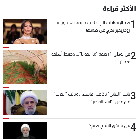
الأكثر قراءة
1
بعد الإنتقادات التي طالت جسمها... جورجينا
رودريغيز تخرج عن صمتها
2
في بوداي: ١٦ خيمة "ماريجوانا"... وضبط أسلحة
وذخائر
3
نائب "الثنائي" يردّ على قاسم... ونائب "الحزب"
عن عون: "انشالله خير"
4
من يصدّق الشيخ نعيم؟