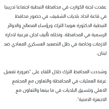
شاهد البرامج
عقدت لجنة الكوارث في محافظة النبطية اجتماعا تدريبيا
الترددات
في قاعة اتحاد بلديات الشقيف، في حضور محافظ
النبطية الدكتورة هويدا الترك ورؤساء المصالح والدوائر
عن MTV
وظائف
الإنـتـاج
تواصل معنا
الرسمية في المحافظة. وتخلله تأليف لجان فرعية لادارة
لاعلاناتكم
شروط الإسـتخدام
الازمات وخاصة في ظل التصعيد العسكري المعادي ضد
سياسة الخصوصية
لبنان.
وشددت المحافظ الترك خلال اللقاء على "ضرورة تفعيل
غرفة العمليات في المحافظة والتعاون مع المجتمع
الاهلي وتنسيق البلديات في ما بينها والتعاون مع
الاجهزة الامنية".