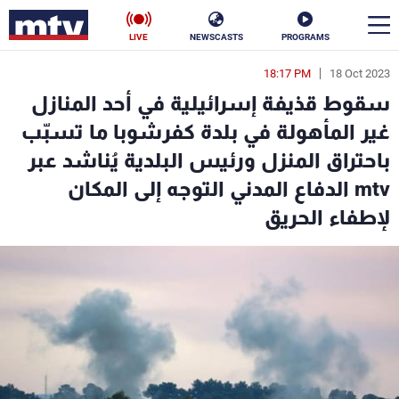
LIVE
NEWSCASTS
PROGRAMS
18:17 PM
18 Oct 2023
en
سقوط قذيفة إسرائيلية في أحد المنازل
الأخبار
غير المأهولة في بلدة كفرشوبا ما تسبّب
باحتراق المنزل ورئيس البلدية يُناشد عبر
سياسة
ناس
mtv الدفاع المدني التوجه إلى المكان
إقتصاد
فن
لإطفاء الحريق
منوعات
رياضة
كأس العالم
البرامج
جدول البرامج