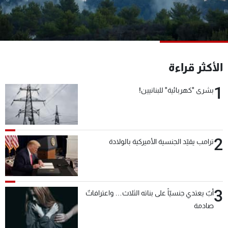
شاهد البرامج
الترددات
عن MTV
وظائف
الأكثر قراءة
الإنـتـاج
تواصل معنا
لاعلاناتكم
شروط الإسـتخدام
1
بشرى "كهربائية" للبنانيين!
سياسة الخصوصية
2
ترامب يقيّد الجنسية الأميركية بالولادة
3
أبٌ يعتدي جنسيّاً على بناته الثلاث… واعترافاتٌ
صادمة