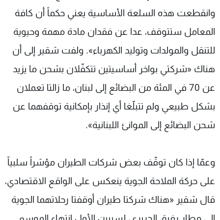
وانقطعت هذه السلعة الأساسية يعني حكماً أن كافة
المعامل ستتوقف، عدا عن فقدان مادة مهمة وحيوية
للتنقل والمولدات وتوليد الكهرباء». ولفت شقير إلى أن
هناك «شركتي بواخر أساسيتين تتكفّلان بشحن ما يزيد
عن 70 في المئة من البضائع إلى لبنان، ما زالتا تعملان
بشكل طبيعي ولم تتبلّغا أي إنذار بإمكانية توقفهما عن
شحن البضائع إلى الموانئ اللبنانية».
وعمّا إذا كان توقّف بعض شركات الطيران مؤشراً سلبياً
على حركة الملاحة الجوية ينعكس على الواقع الاقتصادي،
قال شقير «هناك شركتا طيران أوقفتا رحلاتهما الجوية
إلى مطار رفيق الحريري، لسببين الأول انتهاء الموسم