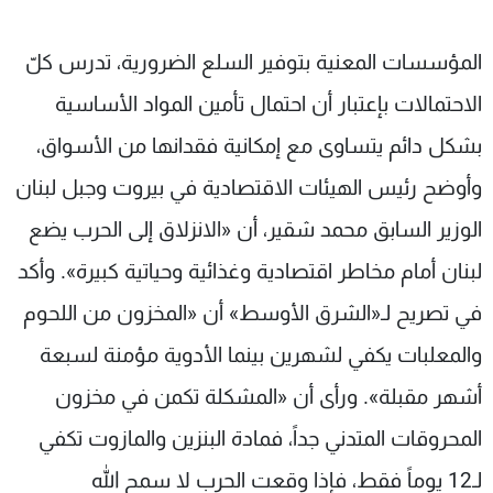
المؤسسات المعنية بتوفير السلع الضرورية، تدرس كلّ
الاحتمالات بإعتبار أن احتمال تأمين المواد الأساسية
بشكل دائم يتساوى مع إمكانية فقدانها من الأسواق،
وأوضح رئيس الهيئات الاقتصادية في بيروت وجبل لبنان
الوزير السابق محمد شقير، أن «الانزلاق إلى الحرب يضع
لبنان أمام مخاطر اقتصادية وغذائية وحياتية كبيرة». وأكد
في تصريح لـ«الشرق الأوسط» أن «المخزون من اللحوم
والمعلبات يكفي لشهرين بينما الأدوية مؤمنة لسبعة
أشهر مقبلة». ورأى أن «المشكلة تكمن في مخزون
المحروقات المتدني جداً، فمادة البنزين والمازوت تكفي
لـ12 يوماً فقط، فإذا وقعت الحرب لا سمح الله