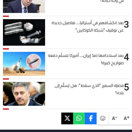
في وجه خيّاط؟
3
بعد انكشافهم في أستراليا... تفاصيل جديدة
عن توقيف "شبكة الكوكايين"
4
بعد استخدامها ضدّ إيران... أميركا تتسلّم دفعة
صواريخ كبيرة!
5
قضيّة السفير "الذي سقط": هل يُسلَّم إلى
بلده؟
-
+
A
A