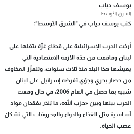
يوسف دياب
شاهد البرامج
الشرق الأوسط
الترددات
كتب يوسف دياب في "الشرق الأوسط":
عن MTV
وظائف
الإنـتـاج
تواصل معنا
أرخت الحرب الإسرائيلية على قطاع غزّة بثقلها على
لاعلاناتكم
شروط الإسـتخدام
سياسة الخصوصية
لبنان وفاقمت من حدّة الأزمة الاقتصادية التي
يعيشها هذا البلد منذ ثلاث سنوات، وتتعزّز المخاوف
من حصار بحري وجوّي تفرضه إسرائيل على لبنان
شبيه بما حصل في العام 2006، في حال وقعت
الحرب بينها وبين «حزب الله»، ما يُنذر بفقدان مواد
أساسية مثل الغذاء والدواء والمحروقات التي تشكلّ
عصب الحياة.