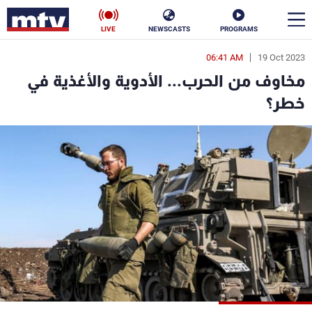
LIVE
NEWSCASTS
PROGRAMS
06:41 AM
19 Oct 2023
en
مخاوف من الحرب... الأدوية والأغذية في
الأخبار
خطر؟
سياسة
ناس
إقتصاد
فن
منوعات
رياضة
كأس العالم
البرامج
جدول البرامج