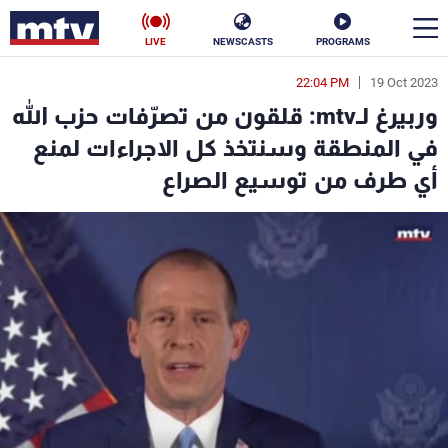
LIVE
NEWSCASTS
PROGRAMS
22:04 PM
19 Oct 2023
en
وربيرغ لـmtv: قلقون من تصرّفات حزب الله
الأخبار
في المنطقة وسنتخذ كل الاجراءات لمنع
أي طرف من توسيع الصراع
سياسة
ناس
إقتصاد
فن
منوعات
رياضة
كأس العالم
البرامج
جدول البرامج