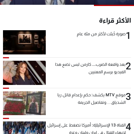
شاهد البرامج
الترددات
الأكثر قراءة
1
صورة خُبئت لأكثر من مئة عام
عن MTV
وظائف
الإنـتـاج
تواصل معنا
لاعلاناتكم
شروط الإسـتخدام
سياسة الخصوصية
2
بعد واقعة الضرب... كارمن لبس تضع هذا
الفيديو برسم المعنيين
3
موقع MTV يكشف: حكم بإعدام قاتل ريا
الشدياق… وتفاصيل الجريمة
4
القناة 13 الإسرائيليّة: أميركا تضغط على إسرائيل
لإنهاء القتال في إيران ولبنان وغزة