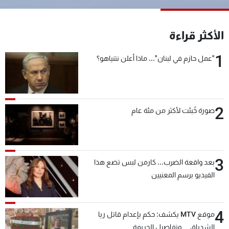
شاهد البرامج
الترددات
الأكثر قراءة
1
"عمل حازم في لبنان"... ماذا أعلن نتنياهو؟
عن MTV
وظائف
الإنـتـاج
تواصل معنا
لاعلاناتكم
شروط الإسـتخدام
سياسة الخصوصية
2
صورة خُبئت لأكثر من مئة عام
3
بعد واقعة الضرب... كارمن لبس تضع هذا
الفيديو برسم المعنيين
4
موقع MTV يكشف: حكم بإعدام قاتل ريا
الشدياق… وتفاصيل الجريمة