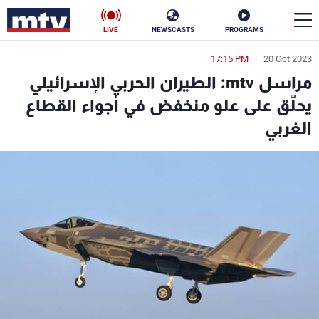
LIVE
NEWSCASTS
PROGRAMS
17:15 PM
20 Oct 2023
en
مراسل mtv: الطيران الحربي الإسرائيلي
الأخبار
يحلّق على علو منخفض في أجواء القطاع
الغربي
سياسة
ناس
إقتصاد
فن
منوعات
رياضة
كأس العالم
البرامج
جدول البرامج