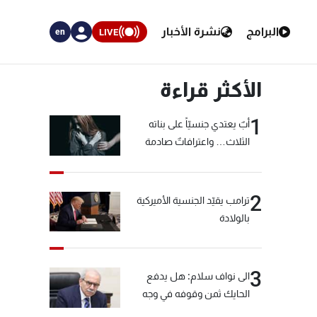
البرامج
نشرة الأخبار
LIVE
en
الأكثر قراءة
1
أبٌ يعتدي جنسيّاً على بناته
الثلاث… واعترافاتٌ صادمة
2
ترامب يقيّد الجنسية الأميركية
بالولادة
3
الى نواف سلام: هل يدفع
الحايك ثمن وقوفه في وجه
خيّاط؟