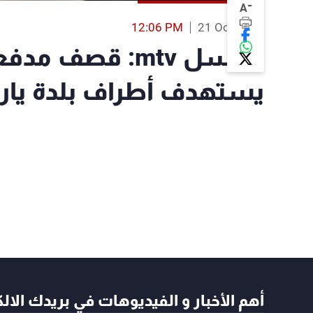
-
A
12:06 PM
21 Oct 2023
مراسل mtv: قصف 
يستهدف أطراف بلدة يار
أهم الأخبار و الفيديوهات في بريدك الال