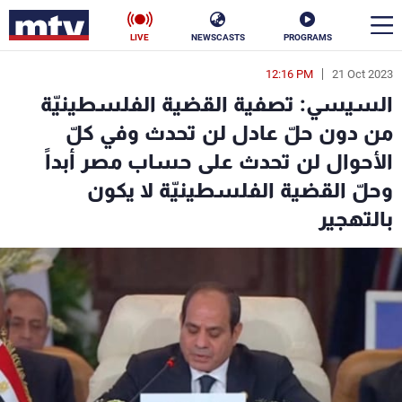
LIVE
NEWSCASTS
PROGRAMS
12:16 PM
21 Oct 2023
en
السيسي: تصفية القضية الفلسطينيّة
الأخبار
من دون حلّ عادل لن تحدث وفي كلّ
الأحوال لن تحدث على حساب مصر أبداً
سياسة
ناس
وحلّ القضية الفلسطينيّة لا يكون
إقتصاد
فن
بالتهجير
منوعات
رياضة
كأس العالم
البرامج
جدول البرامج