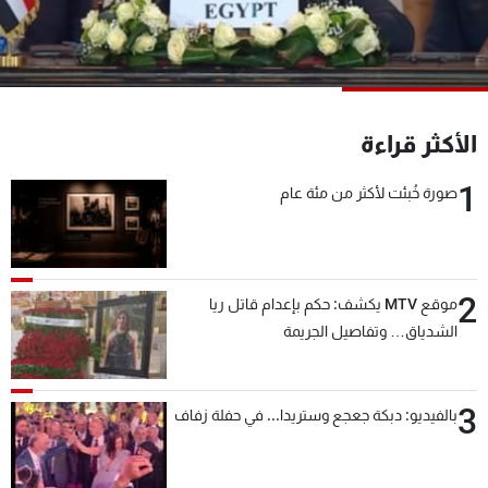
شاهد البرامج
الترددات
عن MTV
وظائف
الأكثر قراءة
الإنـتـاج
تواصل معنا
لاعلاناتكم
شروط الإسـتخدام
1
صورة خُبئت لأكثر من مئة عام
سياسة الخصوصية
2
موقع MTV يكشف: حكم بإعدام قاتل ريا
الشدياق… وتفاصيل الجريمة
3
بالفيديو: دبكة جعجع وستريدا... في حفلة زفاف