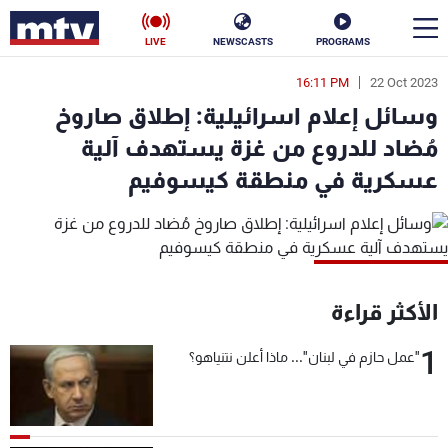
LIVE
NEWSCASTS
PROGRAMS
16:11 PM
22 Oct 2023
en
وسائل إعلام اسرائيلية: إطلاق صاروخ
الأخبار
مُضاد للدروع من غزة يستهدف آلية
عسكرية في منطقة كيسوفيم
سياسة
ناس
إقتصاد
فن
منوعات
رياضة
الأكثر قراءة
كأس العالم
1
"عمل حازم في لبنان"... ماذا أعلن نتنياهو؟
البرامج
جدول البرامج