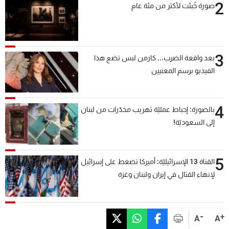
2
صورة خُبئت لأكثر من مئة عام
شاهد البرامج
الترددات
3
بعد واقعة الضرب... كارمن لبس تضع هذا
عن MTV
وظائف
الإنـتـاج
تواصل معنا
الفيديو برسم المعنيين
لاعلاناتكم
شروط الإسـتخدام
سياسة الخصوصية
4
بالصورة: إحباط عمليّة تهريب مخدّرات من لبنان
إلى السعوديّة!
5
القناة 13 الإسرائيليّة: أميركا تضغط على إسرائيل
لإنهاء القتال في إيران ولبنان وغزة
-
+
A
A