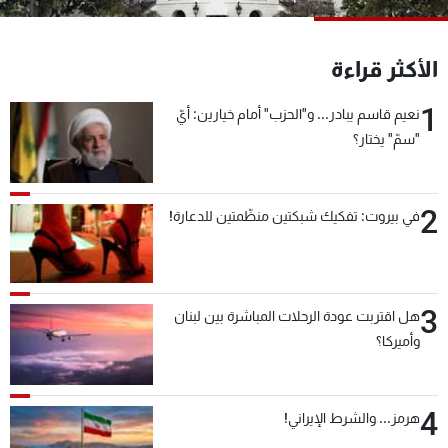
شاهد البرامج
الترددات
الأكثر قراءة
1
نعيم قاسم يبادر... و"الحزب" أمام خيارين: أيّ
عن MTV
وظائف
الإنـتـاج
تواصل معنا
"سمّ" يختار؟
لاعلاناتكم
شروط الإسـتخدام
سياسة الخصوصية
2
في بيروت: تفكيك شبكتين منظّمتين للدعارة!
3
هل اقتربت عودة الرحلات المباشرة بين لبنان
وأميركا؟
4
هرمز... والشرط الإيراني!