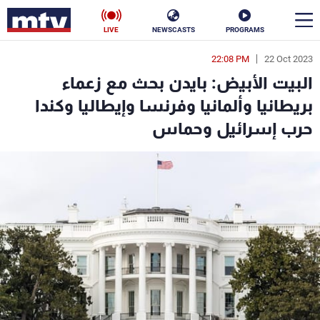
LIVE
NEWSCASTS
PROGRAMS
22:08 PM
22 Oct 2023
en
البيت الأبيض: بايدن بحث مع زعماء
الأخبار
بريطانيا وألمانيا وفرنسا وإيطاليا وكندا
حرب إسرائيل وحماس
سياسة
ناس
إقتصاد
فن
منوعات
رياضة
كأس العالم
البرامج
جدول البرامج