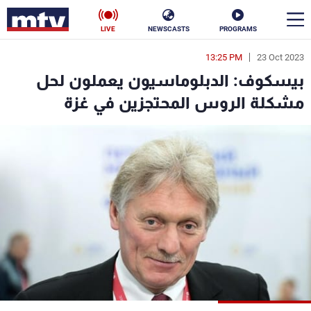
LIVE
NEWSCASTS
PROGRAMS
13:25 PM
23 Oct 2023
en
بيسكوف: الدبلوماسيون يعملون لحل
الأخبار
مشكلة الروس المحتجزين في غزة
سياسة
ناس
إقتصاد
فن
منوعات
رياضة
كأس العالم
البرامج
جدول البرامج