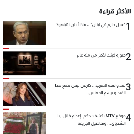
شاهد البرامج
الأكثر قراءة
الترددات
1
"عمل حازم في لبنان"... ماذا أعلن نتنياهو؟
عن MTV
وظائف
الإنـتـاج
تواصل معنا
لاعلاناتكم
شروط الإسـتخدام
سياسة الخصوصية
2
صورة خُبئت لأكثر من مئة عام
3
بعد واقعة الضرب... كارمن لبس تضع هذا
الفيديو برسم المعنيين
4
موقع MTV يكشف: حكم بإعدام قاتل ريا
الشدياق… وتفاصيل الجريمة