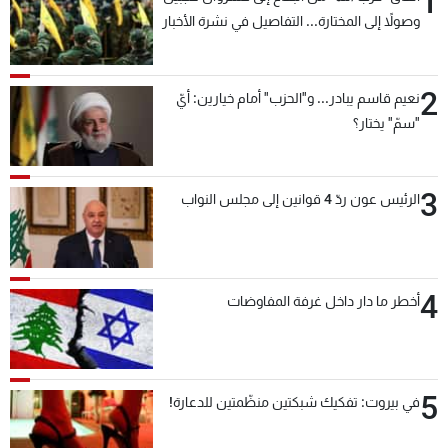
1
وصولاً إلى المختارة... التفاصيل في نشرة الأخبار
بعد قليل
2
نعيم قاسم يبادر... و"الحزب" أمام خيارين: أيّ
"سمّ" يختار؟
3
الرئيس عون ردّ 4 قوانين إلى مجلس النواب
4
أخطر ما دار داخل غرفة المفاوضات
5
في بيروت: تفكيك شبكتين منظّمتين للدعارة!