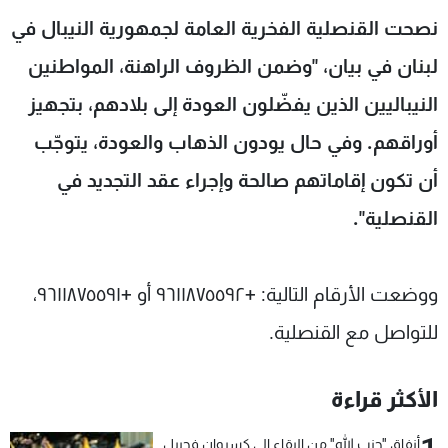
شاهد البرامج
نصحت القنصلية الفخرية العامة لجمهورية النيبال في
الترددات
لبنان في بيان، "وضمن الظروف الراهنة، المواطنين
النيباليين الذين يفضّلون العودة إلى بلادهم، بتجهيز
عن MTV
وظائف
الإنـتـاج
تواصل معنا
أوراقهم. وفي حال يودون الذهاب والعودة، يتوجّب
لاعلاناتكم
شروط الإسـتخدام
أن تكون إقاماتهم صالحة وإجراء عقد التجديد في
سياسة الخصوصية
القنصلية".
ووضعت الأرقام التالية: +٩٦١١٨٧٥٥٩٢ أو +٩٦١١٨٧٥٥٩١،
للتواصل مع القنصلية.
الأكثر قراءة
أنفاق "حزب الله" من البقاع إلى كسروان فجبيل