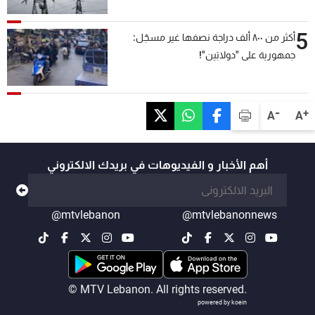
5
أكثر من ٨٠٠ ألف دراجة نصفها غير مسجّل:
جمهورية على "دولابَين"!
-
+
A
A
أهم الأخبار و الفيديوهات في بريدك الالكتروني
@mtvlebanon
@mtvlebanonnews
© MTV Lebanon. All rights reserved.
powered by koein