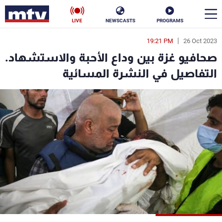
LIVE
NEWSCASTS
PROGRAMS
19:21 PM
26 Oct 2023
en
صحافيو غزة بين وداع الأحبة والاستشهاد.
الأخبار
التفاصيل في النشرة المسائية
سياسة
ناس
إقتصاد
فن
منوعات
رياضة
كأس العالم
البرامج
جدول البرامج