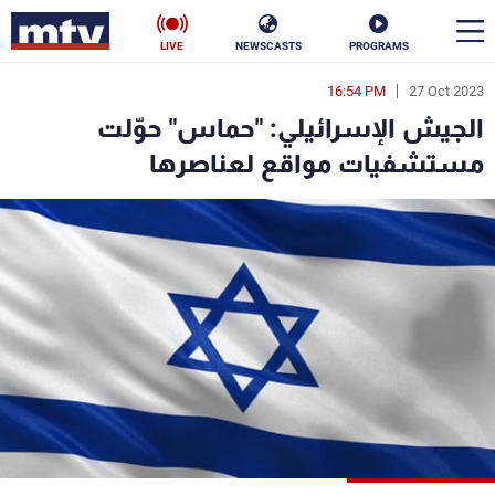
LIVE
NEWSCASTS
PROGRAMS
16:54 PM
27 Oct 2023
en
الجيش الإسرائيلي: "حماس" حوّلت
الأخبار
مستشفيات مواقع لعناصرها
سياسة
ناس
إقتصاد
فن
منوعات
رياضة
كأس العالم
البرامج
جدول البرامج