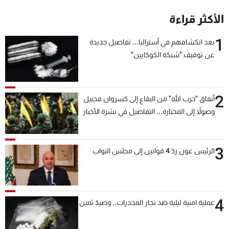
شاهد البرامج
الأكثر قراءة
الترددات
1
بعد انكشافهم في أستراليا... تفاصيل جديدة
عن توقيف "شبكة الكوكايين"
عن MTV
وظائف
الإنـتـاج
تواصل معنا
لاعلاناتكم
شروط الإسـتخدام
سياسة الخصوصية
2
أنفاق "حزب الله" من البقاع إلى كسروان فجبيل
وصولاً إلى المختارة... التفاصيل في نشرة الأخبار
بعد قليل
3
الرئيس عون ردّ 4 قوانين إلى مجلس النواب
4
عملية امنية ليلية ضد تجار المخدرات.. وصيدٌ ثمين