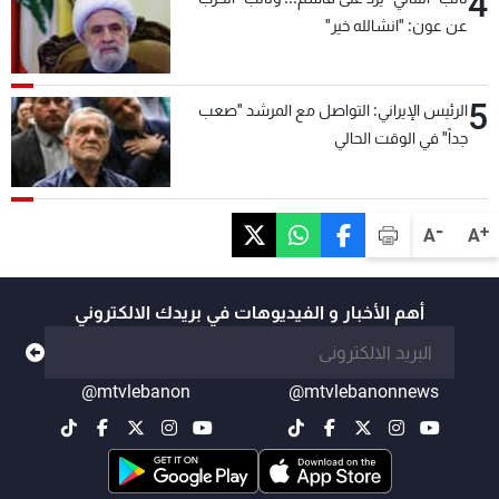
4
عن عون: "انشالله خير"
5
الرئيس الإيراني: التواصل مع المرشد "صعب
جداً" في الوقت الحالي
-
+
A
A
أهم الأخبار و الفيديوهات في بريدك الالكتروني
@mtvlebanon
@mtvlebanonnews