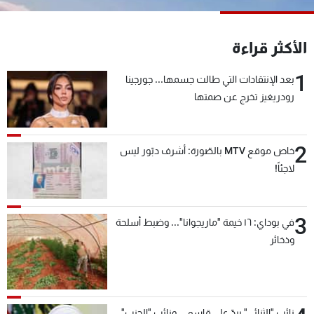
شاهد البرامج
الترددات
الأكثر قراءة
1
بعد الإنتقادات التي طالت جسمها... جورجينا
عن MTV
وظائف
الإنـتـاج
تواصل معنا
رودريغيز تخرج عن صمتها
لاعلاناتكم
شروط الإسـتخدام
سياسة الخصوصية
2
خاص موقع MTV بالصّورة: أشرف دبّور ليس
لاجئاً!
3
في بوداي: ١٦ خيمة "ماريجوانا"... وضبط أسلحة
وذخائر
نائب "الثنائي" يردّ على قاسم... ونائب "الحزب"