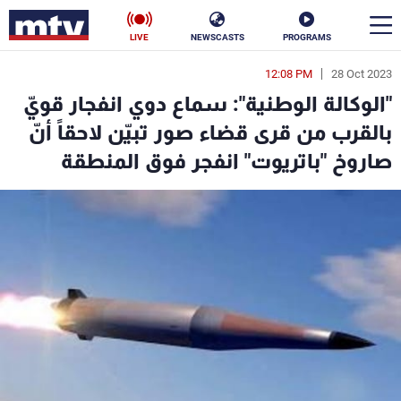
LIVE
NEWSCASTS
PROGRAMS
12:08 PM
28 Oct 2023
en
"الوكالة الوطنية": سماع دوي انفجار قويّ
الأخبار
بالقرب من قرى قضاء صور تبيّن لاحقاً أنّ
صاروخ "باتريوت" انفجر فوق المنطقة
سياسة
ناس
إقتصاد
فن
منوعات
رياضة
كأس العالم
البرامج
جدول البرامج