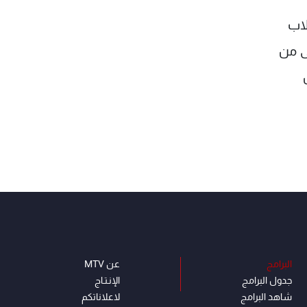
لاب
ى من
البرامج
عن MTV
جدول البرامج
الإنـتـاج
شاهد البرامج
لاعلاناتكم