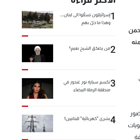
1
إسرائيليّون تسلّلوا الى لبنان...
وهذا ما حلّ بهم
رحمن
منه
2
من يصدّق الشيخ نعيم؟
3
تكسير سيارة نور غندور في
منطقة الرملة البيضاء
للبنانية للدراسات والتدريب lost، في حضور
4
بشرى "كهربائية" للبنانيين!
ويات
ة