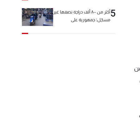
5
أكثر من ٨٠٠ ألف دراجة نصفها غير
مسجّل: جمهورية على
"دولابَين"!
من