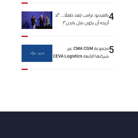
4
بالفيديو: ترامب يُنقذ طفلاً... "لا
أريده أن يكون مثل بايدن"!
5
مجموعة CMA CGM عبر
شركتها التابعة CEVA Logistics
تُنجز الاستحواذ على مجموعة
فتّال