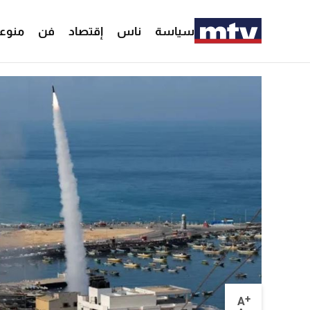
سياسة
ناس
إقتصاد
فن
منوع
+
A