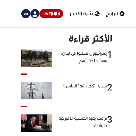
البرامج
نشرة الأخبار
LIVE
en
الأكثر قراءة
1
إسرائيليّون تسلّلوا الى لبنان...
وهذا ما حلّ بهم
2
بشرى "كهربائية" للبنانيين!
3
ترامب يقيّد الجنسية الأميركية
بالولادة