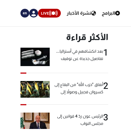
البرامج
نشرة الأخبار
LIVE
en
الأكثر قراءة
1
بعد انكشافهم في أستراليا...
تفاصيل جديدة عن توقيف
"شبكة الكوكايين"
2
أنفاق "حزب الله" من البقاع إلى
كسروان فجبيل وصولاً إلى
المختارة... التفاصيل في نشرة
الأخبار بعد قليل
3
الرئيس عون ردّ 4 قوانين إلى
مجلس النواب