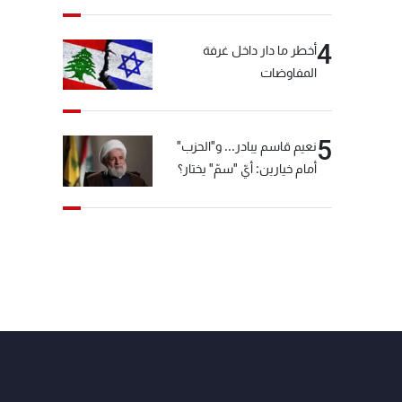
4
أخطر ما دار داخل غرفة
المفاوضات
5
نعيم قاسم يبادر... و"الحزب"
أمام خيارين: أيّ "سمّ" يختار؟