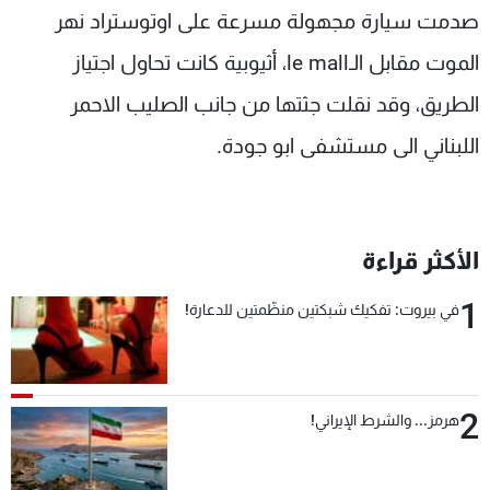
صدمت سيارة مجهولة مسرعة على اوتوستراد نهر
شاهد البرامج
الترددات
الموت مقابل الـle mall، أثيوبية كانت تحاول اجتياز
الطريق، وقد نقلت جثتها من جانب الصليب الاحمر
عن MTV
وظائف
اللبناني الى مستشفى ابو جودة.
الإنـتـاج
تواصل معنا
لاعلاناتكم
شروط الإسـتخدام
سياسة الخصوصية
الأكثر قراءة
1
في بيروت: تفكيك شبكتين منظّمتين للدعارة!
2
هرمز... والشرط الإيراني!