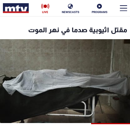
LIVE
NEWSCASTS
PROGRAMS
en
مقتل اثيوبية صدما في نهر الموت
الأخبار
سياسة
ناس
إقتصاد
فن
منوعات
رياضة
كأس العالم
البرامج
جدول البرامج