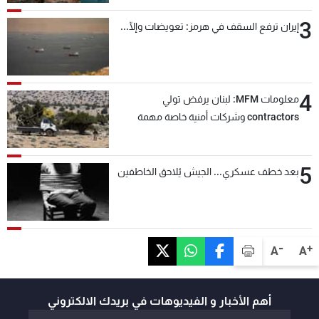
3
إيران ترفع السقف في هرمز: تعويضات وإلّا...
4
معلومات MFM: لبنان يرفض تولي
contractors وشركات أمنية خاصة مهمة
التحقق من نزع سلاح "حزب الله"
5
بعد خطف عسكري... الجيش يُلاحق الخاطفين
-
+
A
A
أهم الأخبار و الفيديوهات في بريدك الالكتروني