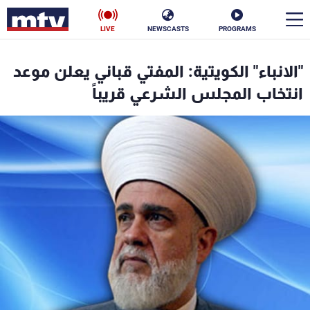
LIVE
NEWSCASTS
PROGRAMS
en
"الانباء" الكويتية: المفتي قباني يعلن موعد
الأخبار
انتخاب المجلس الشرعي قريباً
سياسة
ناس
إقتصاد
فن
منوعات
رياضة
كأس العالم
البرامج
جدول البرامج