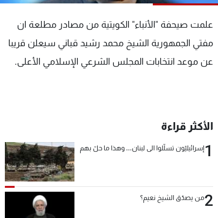
شاهد البرامج
الترددات
علمت صيحفة "الأنباء" الكويتية من مصادر مطلعة ان
مفتي الجمهورية الشيخ محمد رشيد قباني سيعلن قريبا
عن MTV
وظائف
عن موعد انتخابات المجلس الشرعي الإسلامي الأعلى.
الإنـتـاج
تواصل معنا
لاعلاناتكم
شروط الإسـتخدام
سياسة الخصوصية
الأكثر قراءة
1
إسرائيليّون تسلّلوا الى لبنان... وهذا ما حلّ بهم
2
من يصدّق الشيخ نعيم؟