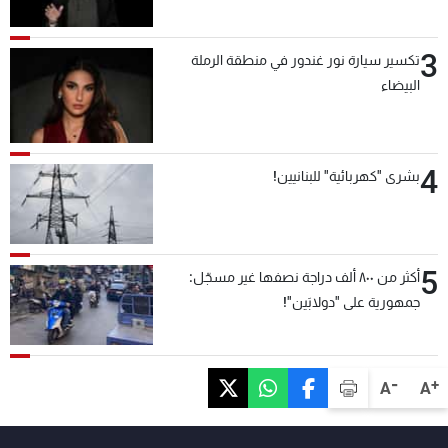
3
تكسير سيارة نور غندور في منطقة الرملة
البيضاء
4
بشرى "كهربائية" للبنانيين!
5
أكثر من ٨٠٠ ألف دراجة نصفها غير مسجّل:
جمهورية على "دولابَين"!
-
+
A
A